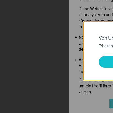
Diese Webseite ve
zu analysieren un
können der Verwen
in unseren
Datens
Notwendige Cook
Von Un
Diese Cookies sind
Erhalten
deaktiviert werden
Analyse- und Mar
Analyse-Cookies er
Funktionsweise un
Die Marketing-Coo
um ein Profil Ihre
zeigen.