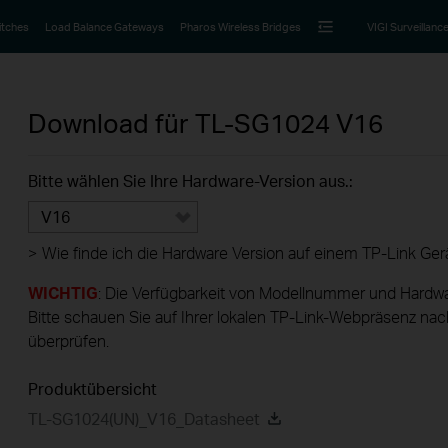
itches
Load Balance Gateways
Pharos Wireless Bridges
VIGI Surveillanc
Download für
TL-SG1024
V16
Bitte wählen Sie Ihre Hardware-Version aus.:
V16
>
Wie finde ich die Hardware Version auf einem TP-Link Ger
WICHTIG
: Die Verfügbarkeit von Modellnummer und Hardwa
Bitte schauen Sie auf Ihrer lokalen TP-Link-Webpräsenz nac
überprüfen.
Produktübersicht
TL-SG1024(UN)_V16_Datasheet