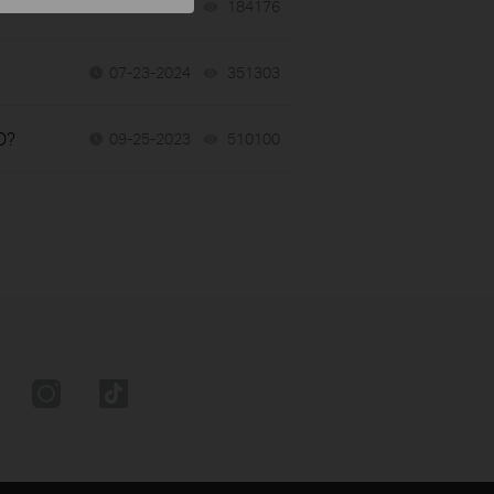
06-24-2026
184176
views
07-23-2024
351303
views
D?
09-25-2023
510100
views