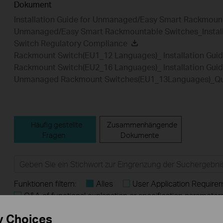
Dokument
Installation Guide for Unmanaged/Easy Smart Rackmount
Unmanaged/Easy Smart Rackmountable Switches_Install
Switch Regulatory Compliance
Rackmount Switch(EU1_12 Languages)_ Installation Gui
Rackmount Switch(EU2_16 Languages)_ Installation Gui
Unmanaged Rackmount Switches(EU1_13Languages)_Quic
Häufig gestellte
Zusammenhängende
Fragen
Dokumente
Funktionen filtern:
Alles
User Application Require
Q&A of functional explanation or specification parameter
Häufig gestellte Fragen
y Choices