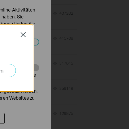
line-Aktivitäten
07-31-2026
407202
views
 haben. Sie
ionen finden Sie
Close
07-17-2026
415708
views
Systemen nicht
 a
07-16-2026
317015
views
en
alysieren, um die
07-16-2026
359119
views
n gesetzt werden,
deren Websites zu
tch
06-24-2026
129875
views