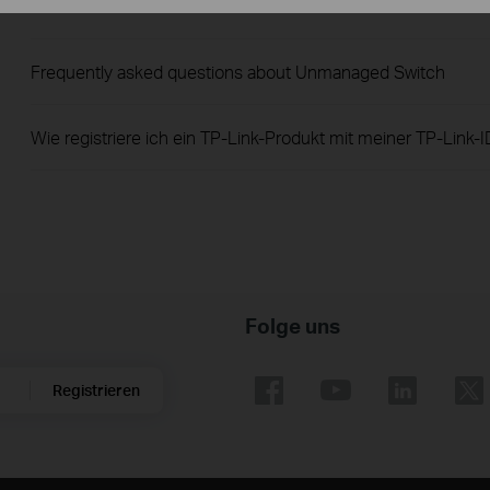
How to Troubleshoot No Internet Issue on Omada Switch
Frequently asked questions about Unmanaged Switch
Wie registriere ich ein TP-Link-Produkt mit meiner TP-Link-I
Folge uns
Registrieren