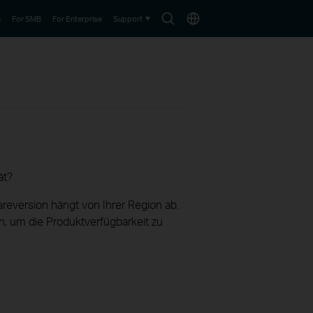
Search
Choose
e
For SMB
For Enterprise
Support
icon
location
ät?
reversion hängt von Ihrer Region ab.
h, um die Produktverfügbarkeit zu