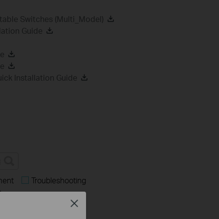
able Switches (Multi_Model)
ation Guide
de
de
k Installation Guide
ment
Troubleshooting
s
Close