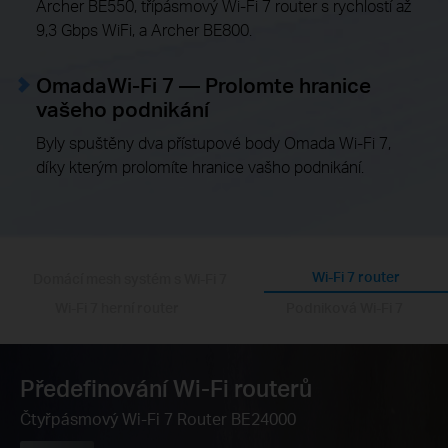
Archer BE550, třípásmový Wi-Fi 7 router s rychlostí až
9,3 Gbps WiFi, a Archer BE800.
OmadaWi-Fi 7 — Prolomte hranice
vašeho podnikání
Byly spuštěny dva přístupové body Omada Wi-Fi 7,
díky kterým prolomíte hranice vašho podnikání.
Wi-Fi 7 router
Domácí mesh systém s Wi-Fi 7
Wi-Fi 7 herní router
Podniková Wi-Fi 7
Prolomte
Multigigová mesh Wi-Fi
Předefinování Wi-Fi
Skutečné 10G, Skutečné zrychlení,
Prolomte
Multigigová mesh Wi-Fi
Hranice vašeho podnikání
Hranice vašeho podnikání
routerů
Skutečné hraní
Třípásmový přístupový bod Wi-Fi BE22000
BE33000 Domácí Wi-Fi 7 mesh systém
Čtyřpásmový Wi-Fi 7 Router BE24000
Třípásmový přístupový bod Wi-Fi BE22000
BE33000 Domácí Wi-Fi 7 mesh systém
BE19000 třípásmový Wi-Fi 7 herní router