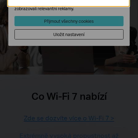
našich webových stránek nastavit, aby se vám
zobrazovali relevantní reklamy.
Přijmout všechny cookies
Uložit nastavení
Co Wi-Fi 7 nabízí
Zde se dozvíte více o Wi-Fi 7 >
Extrémně vysoká propustnost až