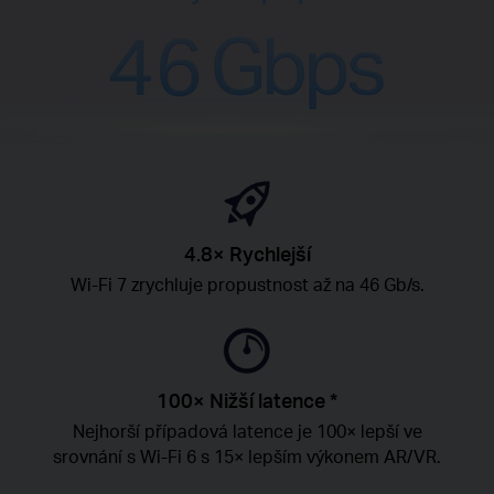
4.8× Rychlejší
Wi-Fi 7 zrychluje propustnost až na 46 Gb/s.
100× Nižší latence *
Nejhorší případová latence je 100× lepší ve
srovnání s Wi-Fi 6 s 15× lepším výkonem AR/VR.