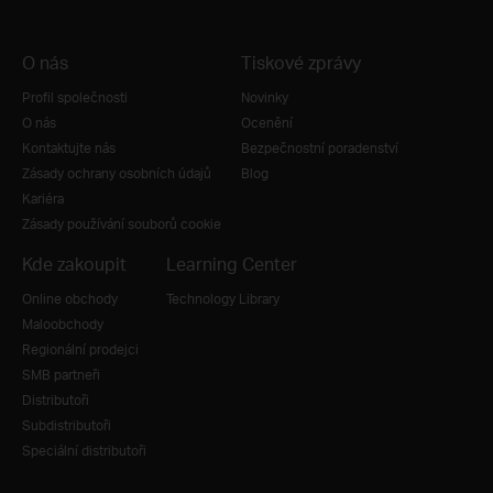
O nás
Tiskové zprávy
Profil společnosti
Novinky
O nás
Ocenění
Kontaktujte nás
Bezpečnostní poradenství
Zásady ochrany osobních údajů
Blog
Kariéra
Zásady používání souborů cookie
Kde zakoupit
Learning Center
Online obchody
Technology Library
Maloobchody
Regionální prodejci
SMB partneři
Distributoři
Subdistributoři
Speciální distributoři