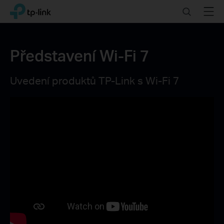
Click
Search
Menu
TP-Link, Reliably Smart
to
skip
the
navigation
Představení Wi-Fi 7
bar
Uvedení produktů TP-Link s Wi-Fi 7