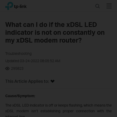
Click
Search
Menu
TP-Link, Reliably Smart
to
skip
the
What can I do if the xDSL LED
navigation
indicator is not on constantly on
bar
my xDSL modem router?
Troubleshooting
Updated 03-24-2022 08:05:52 AM
295823
This Article Applies to:
Cause/Symptom:
The xDSL LED indicator is off or keeps flashing, which means the
xDSL modem isn’t establishing proper connection with the
internet line.