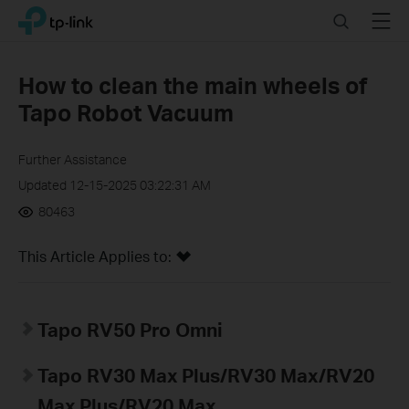
Click
Search
Menu
TP-Link, Reliably Smart
to
skip
the
How to clean the main wheels of
navigation
Tapo Robot Vacuum
bar
Further Assistance
Updated 12-15-2025 03:22:31 AM
80463
This Article Applies to:
Tapo RV50 Pro Omni
Tapo RV30 Max Plus
/RV30 Max/RV20
Max Plus/RV20 Max