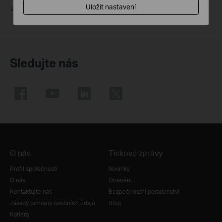
Uložit nastavení
vysokým sacím výkonem 5300
Pa
Sledujte nás
O nás
Tiskové zprávy
Profil společnosti
Novinky
O nás
Ocenění
Kontaktujte nás
Bezpečnostní poradenství
Zásady ochrany osobních údajů
Blog
Kariéra