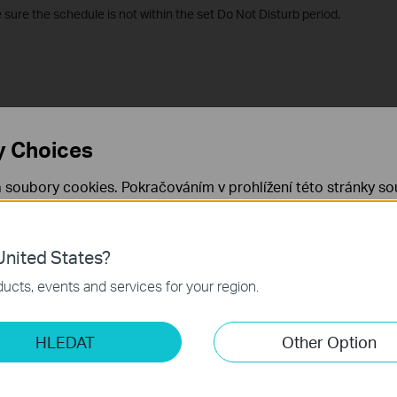
e sure the schedule is not within the set Do Not Disturb period.
pšit naše webové stránky
y Choices
 soubory cookies. Pokračováním v prohlížení této stránky sou
 cookies.
Již nezobrazovat
Zjistit více
.
nited States?
 nezbytné pro fungování webových stránek a nelze je ve vaši
ucts, events and services for your region.
ketingové cookies
HLEDAT
Other Option
o nám umožňují analyzovat vaše aktivity na našich webových
přizpůsobení jejich funkčnosti.
ory cookie mohou prostřednictvím našich webových stránek 