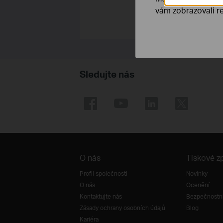
vám zobrazovali re
Sledujte nás
O nás
Tiskové z
Profil společnosti
Novinky
O nás
Ocenění
Kontaktujte nás
Bezpečnostní
Zásady ochrany osobních údajů
Blog
Kariéra