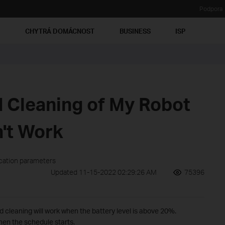
Podpora
Ť
CHYTRÁ DOMÁCNOST
BUSINESS
ISP
 Cleaning of My Robot
't Work
ication parameters
Updated 11-15-2022 02:29:26 AM
75396
ed cleaning will work when the battery level is above 20%.
when the schedule starts.