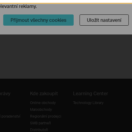
levantní reklamy.
Přijmout všechny cookies
Uložit nastavení
právy
Kde zakoupit
Learning Center
Online obchody
Technology Library
Maloobchody
 poradenství
Regionální prodejci
SMB partneři
Distributoři