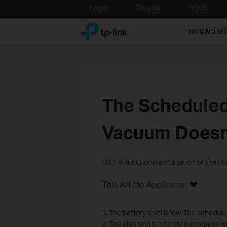
Click
to
TP-Link, Reliably Smart
skip
DOMÁCÍ SÍ
the
navigation
bar
The Scheduled
Vacuum Doesn
Q&A of functional explanation or specif
This Article Applies to:
1. The battery level is low. The schedul
2. The cleaning is already in progress 