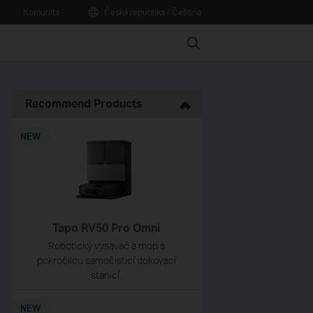
Komunita
Česká republika / Čeština
Search
Recommend Products
NEW
Tapo RV50 Pro Omni
Robotický vysavač a mop s
pokročilou samočisticí dokovací
stanicí.
NEW