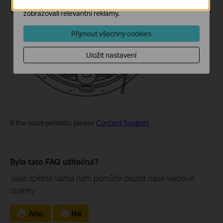
našich webových stránek nastavit, aby se vám
zobrazovali relevantní reklamy.
Přijmout všechny cookies
Uložit nastavení
If the issue persists, please
Contact Support
.
Byla tato FAQ užitečná?
Vaše zpětná vazba nám pomůže zlepšit naše webové
stránky
Ano
Ne