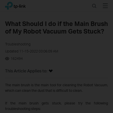
Click
Search
Menu
TP-Link, Reliably Smart
to
skip
the
What Should I do if the Main Brush
navigation
of My Robot Vacuum Gets Stuck?
bar
Troubleshooting
Updated 11-15-2022 03:06:09 AM
162494
This Article Applies to:
The main brush is the main tool for cleaning the Robot Vacuum,
which can clean the dust that is difficult to clean.
If the main brush gets stuck, please try the following
troubleshooting steps: