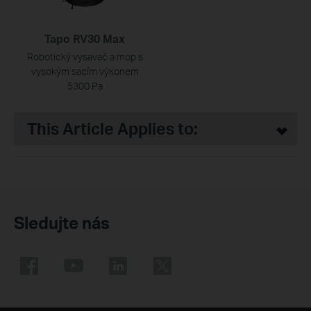
Tapo RV30 Max
Robotický vysavač a mop s
vysokým sacím výkonem
5300 Pa
This Article Applies to:
Sledujte nás