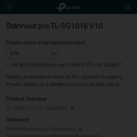
TP-Link,
Searc
Reliably
icon
Smart
Stáhnout pro
TL-SG1016
V10
Prosím zvolte si hardwarovou verzi:
V10
>
Jak zjisti hardwarovou verzi vašeho TP-Link zařízení?
Modely a hardwarové verze se liší v závisloti na regionu.
Prosím ujistěte se o detailech pokud zvažujete nákup.
Product Overview
TL-SG1016_V10_Datasheet
Dokument
Switch Regulatory Compliance
Easy Smart&Smart&Managed Rackmount