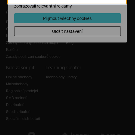
zobrazovali relevantní reklamy.
O nás
Tiskové zprávy
Přijmout všechny cookies
Profil společnosti
Novinky
O nás
Ocenění
Uložit nastavení
Kontaktujte nás
Bezpečnostní poradenství
Zásady ochrany osobních údajů
Blog
Kariéra
Zásady používání souborů cookie
Kde zakoupit
Learning Center
Online obchody
Technology Library
Maloobchody
Regionální prodejci
SMB partneři
Distributoři
Subdistributoři
Speciální distributoři