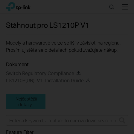
Click
Search
Menu
TP-Link, Reliably Smart
to
skip
the
Stáhnout pro
LS1210P
V1
navigation
bar
Modely a hardwarové verze se liší v závisloti na regionu.
Prosím ujistěte se o detailech pokud zvažujete nákup.
Dokument
Switch Regulatory Compliance
LS1210P(UN)_V1_Installation Guide
Nejčastější
dotazy
Feature Filter: