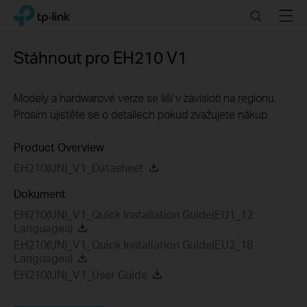
Click
Search
Menu
TP-Link, Reliably Smart
to
skip
the
Stáhnout pro
EH210
V1
navigation
bar
Modely a hardwarové verze se liší v závisloti na regionu.
Prosím ujistěte se o detailech pokud zvažujete nákup.
Product Overview
EH210(UN)_V1_Datasheet
Dokument
EH210(UN)_V1_Quick Installation Guide(EU1_12
Languages)
EH210(UN)_V1_Quick Installation Guide(EU2_18
Languages)
EH210(UN)_V1_User Guide