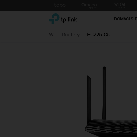
Click
to
TP-Link, Reliably Smart
skip
DOMÁCÍ SÍ
the
navigation
Wi-Fi Routery
EC225-G5
bar