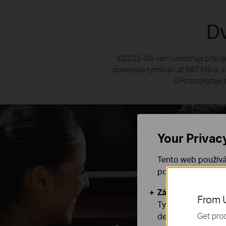
Dv
EC225-G5 vám umožňuje připojit
poskytuje rychlosti až 867 Mb/s, c
GHz poskytuje s
Your Privac
Tento web používá
používáním našich
Základní cookies
From U
Tyto cookies jsou
Get prod
deaktivovat.