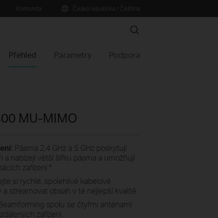
Komunita
Česká republika / Čeština
Search
Přehled
Parametry
Podpora
1300 MU-MIMO
zení:
Pásma 2,4 GHz a 5 GHz poskytují
 a nabízejí větší šířku pásma a umožňují
ácích zařízení.
*
jte si rychlé, spolehlivé kabelové
y a streamovat obsah v té nejlepší kvalitě.
Beamforming spolu se čtyřmi anténami
zdálených zařízení.