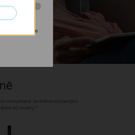
 stránkách za
nastavit, aby se
sně
ěním komunikace. Se dvěma současnými
rdními AC routery.
**