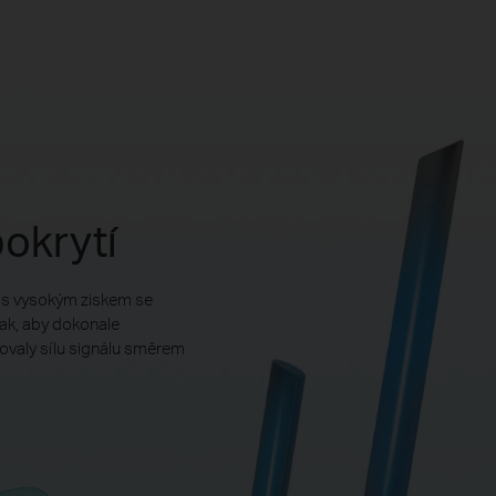
pokrytí
 s vysokým ziskem se
tak, aby dokonale
valy sílu signálu směrem