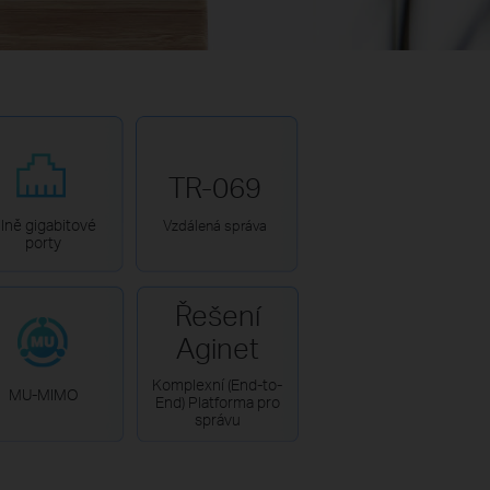
TR-069
lně gigabitové
Vzdálená správa
porty
Řešení
Aginet
Komplexní (End-to-
MU-MIMO
End) Platforma pro
správu