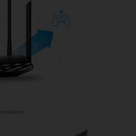
5
ení současně