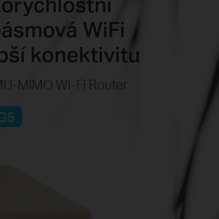
orychlostní
ásmová WiFi
pší konektivitu
U-MIMO Wi-Fi Router
G5