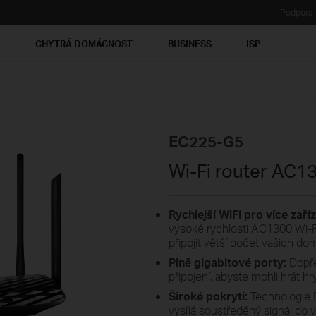
Podpora
Ť
CHYTRÁ DOMÁCNOST
BUSINESS
ISP
EC225-G5
Wi-Fi router AC
​​​​​​Rychlejší WiFi pro více zaří
vysoké rychlosti AC1300 Wi-Fi
připojit větší počet vašich dom
Plně gigabitové porty:
Dopře
připojení, abyste mohli hrát hr
Široké pokrytí:
Technologie 
vysílá soustředěný signál do v