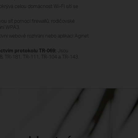
okrývá celou domácnost Wi-Fi sítí se
ou síť pomocí firewallů, rodičovské
vání WPA3.
itivní webové rozhraní nebo aplikaci Aginet
ictvím protokolu TR-069:
Jsou
8, TR-181, TR-111, TR-104 a TR-143.