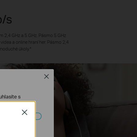
b/s
ím 2,4 GHz a 5 GHz. Pásmo 5 GHz
videa a online hraní her. Pásmo 2,4
dnoduché úkoly.
*
Close
hlasíte s
Close
ch systémech