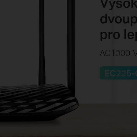
Vysok
dvoup
pro le
AC1300 M
EC225-