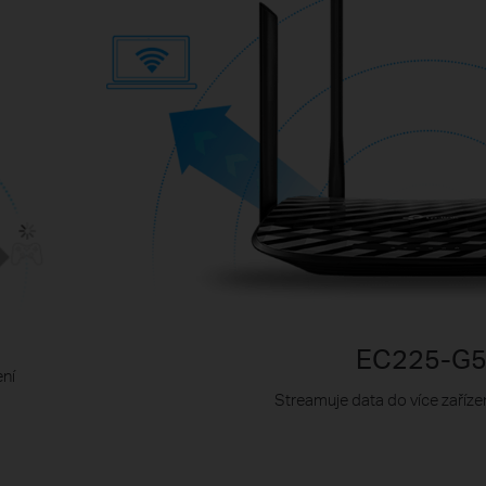
EC225-G
ení
Streamuje data do více zaříz