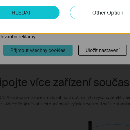
Mb/s
Mb/s
ketingové cookies
5 GHz
2,4 GHz
HLEDAT
Other Option
o nám umožňují analyzovat vaše aktivity na našich webových
přizpůsobení jejich funkčnosti.
ory cookie mohou prostřednictvím našich webových stránek 
levantní reklamy.
Přijmout všechny cookies
Uložit nastavení
ipojte více zařízení souča
C225-G5 vašim zařízením dosáhnout optimálního výkonu zefektivn
 každé připojené zařízení dosáhnout vyšších rychlostí než se standa