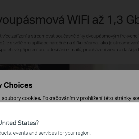
oupásmová WiFi až 1,3 G
 více zařízení a streamovat současně díky dvoupásmovým frekvenc
ož je skvělé pro aplikace náročné na šířku pásma, jako je streamování 
polehlivé připojení pro odesílání e-mailů, procházení webu a další je
y Choices
 soubory cookies. Pokračováním v prohlížení této stránky sou
 cookies.
Již nezobrazovat
Zjistit více
.
nited States?
 nezbytné pro fungování webových stránek a nelze je ve vaši
867
400
ucts, events and services for your region.