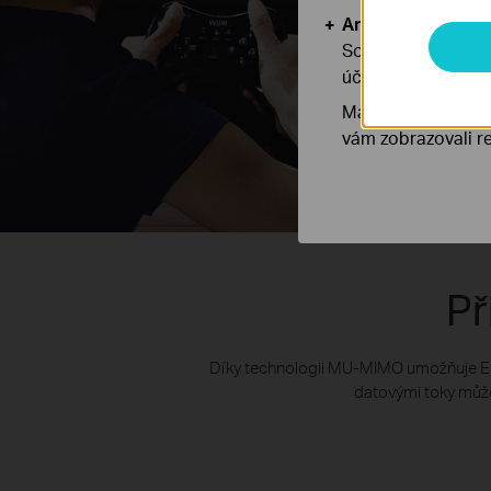
Analytické a mar
Soubory cookie pr
účelem zlepšení a 
Marketingové soub
vám zobrazovali re
Př
Díky technologii MU-MIMO umožňuje E
datovými toky může