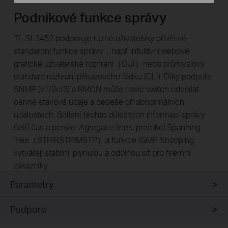
Podnikové funkce správy
TL-SL3452 podporuje různé uživatelsky přívětivé
standardní funkce správy，např. intuitivní webové
grafické uživatelské rozhraní（GUI）nebo průmyslový
standard rozhraní příkazového řádku (CLI). Díky podpoře
SNMP (v1/2c/3) a RMON může navíc switch odesílat
cenné stavové údaje a depeše při abnormálních
událostech. Sdílení těchto důležitých informací správy
šetří čas a peníze. Agregace linek, protokol Spanning
Tree（STP/RSTP/MSTP）a funkce IGMP Snooping
vytvářejí stabilní, plynulou a odolnou síť pro firemní
zákazníky.
Parametry
Podpora