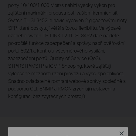
porty 10/100/1 000 Mbit/s nabízí vysoký výkon pro
zajištění maximální propustnosti vašich firemních sítí.
Switch TL-SL3452 je navíc vybaven 2 gigabitovými sloty
SFP, které poskytují větší síťovou flexibilitu. Ve výbavě
řízeného switch TP-LINK L2 TL-SL3452 dále najdete
pokročilé funkce zabezpečení a správy, např. ověřování
portů 802.1x, kontrolu všesměrového vysílání,
zabezpečení portů, Quality of Service (QoS),
STP/RSTP/MSTP a IGMP Snooping, které zajišťují
vylepšené možnosti řízení provozu a vyšší spolehlivost.
Snadno ovladatelné rozhraní webové správy společně s
podporou CLI, SNMP a RMON zrychlují nastavení a
konfiguraci bez zbytečných prostojů.
Zabezpečte svou síťovou
Close