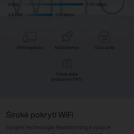
5 GHz
1201 Mbps
2.4 GHz
574 Mbps
Větší kapacita
Nižší latence
1024-QAM
Cílová doba
probuzení (TWT)
Široké pokrytí WiFi
Spojení technologie Beamforming a vysoce