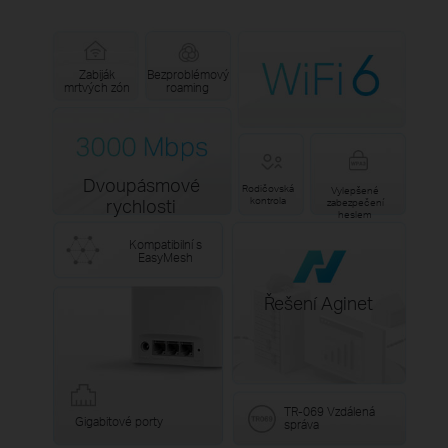
Zabiják
Bezproblémový
mrtvých zón
roaming
Dvoupásmové
Rodičovská
Vylepšené
kontrola
rychlosti
zabezpečení
heslem
Kompatibilní s
EasyMesh
Řešení Aginet
TR-069 Vzdálená
Gigabitové porty
správa