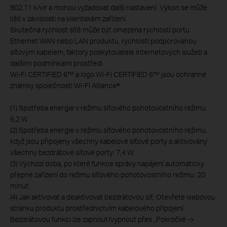
802.11 k/v/r a mohou vyžadovat další nastavení. Výkon se může
lišit v závislosti na klientském zařízení.
Skutečná rychlost sítě může být omezena rychlostí portu
Ethernet WAN nebo LAN produktu, rychlostí podporovanou
síťovým kabelem, faktory poskytovatele internetových služeb a
dalšími podmínkami prostředí.
Wi-Fi CERTIFIED 6™ a logo Wi-Fi CERTIFIED 6™ jsou ochranné
známky společnosti Wi-Fi Alliance®.
(1) Spotřeba energie v režimu síťového pohotovostního režimu:
6,2 W
(2) Spotřeba energie v režimu síťového pohotovostního režimu,
když jsou připojeny všechny kabelové síťové porty a aktivovány
všechny bezdrátové síťové porty: 7,4 W.
(3) Výchozí doba, po které funkce správy napájení automaticky
přepne zařízení do režimu síťového pohotovostního režimu: 20
minut.
(4) Jak aktivovat a deaktivovat bezdrátovou síť: Otevřete webovou
stránku produktu prostřednictvím kabelového připojení.
Bezdrátovou funkci lze zapnout/vypnout přes „Pokročilé ->