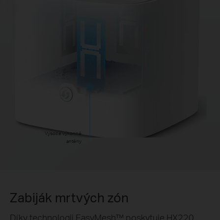
Vysoce výkonné
antény
Zabiják mrtvých zón
Díky technologii EasyMesh™ poskytuje HX220