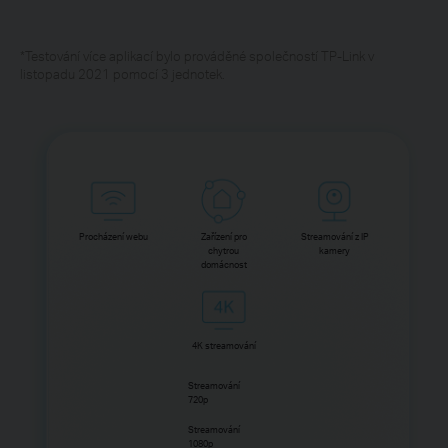
*
Testování více aplikací bylo prováděné společností TP-Link v
listopadu 2021 pomocí 3 jednotek.
Procházení webu
Zařízení pro
Streamování z IP
chytrou
kamery
domácnost
4K streamování
Streamování
720p
Streamování
1080p