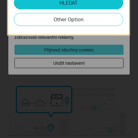
HLEDAT
Soubory cookie pro nám umožňují analyzovat vaše
aktivity na našich webových stránkách za účelem
zlepšení a přizpůsobení jejich funkčnosti.
Other Option
Marketingové soubory cookie mohou prostřednictvím
našich webových stránek nastavit, aby se vám
zobrazovali relevantní reklamy.
Přijmout všechny cookies
Router
Uložit nastavení
Vytvořte ihned domácí bezdrátovou síť.