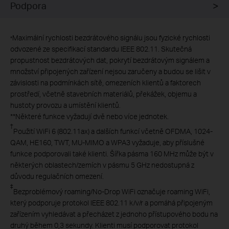
Podpora
Maximální rychlosti bezdrátového signálu jsou fyzické rychlosti
*
odvozené ze specifikací standardu IEEE 802.11. Skutečná
propustnost bezdrátových dat, pokrytí bezdrátovým signálem a
množství připojených zařízení nejsou zaručeny a budou se lišit v
závislosti na podmínkách sítě, omezeních klientů a faktorech
prostředí, včetně stavebních materiálů, překážek, objemu a
hustoty provozu a umístění klientů.
**Některé funkce vyžadují dvě nebo více jednotek.
†
Použití WiFi 6 (802.11ax) a dalších funkcí včetně OFDMA, 1024-
QAM, HE160, TWT, MU-MIMO a WPA3 vyžaduje, aby příslušné
funkce podporovali také klienti. Šířka pásma 160 MHz může být v
některých oblastech/zemích v pásmu 5 GHz nedostupná z
důvodu regulačních omezení.
‡
Bezproblémový roaming/No-Drop WiFi označuje roaming WiFi,
který podporuje protokol IEEE 802.11 k/v/r a pomáhá připojeným
zařízením vyhledávat a přecházet z jednoho přístupového bodu na
druhý během 0,3 sekundy. Klienti musí podporovat protokol