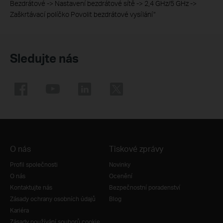
Bezdrátové -> Nastavení bezdrátové sítě -> 2,4 GHz/5 GHz ->
Zaškrtávací políčko Povolit bezdrátové vysílání“
Sledujte nás
O nás
Tiskové zprávy
Profil společnosti
Novinky
O nás
Ocenění
Kontaktujte nás
Bezpečnostní poradenství
Zásady ochrany osobních údajů
Blog
Kariéra
Zásady používání souborů cookie