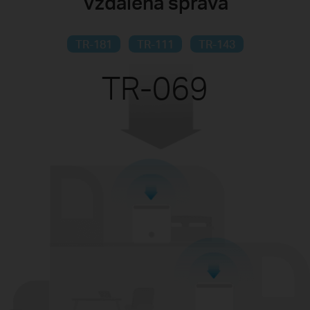
Vzdálená správa
TR-181
TR-111
TR-143
TR-069