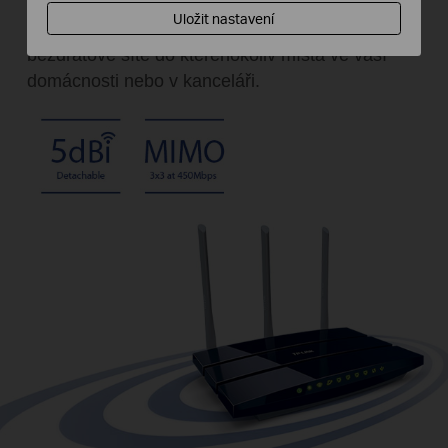
kvalitní anténní technikou poskytují uživatelům
Uložit nastavení
vysoké pokrytí a silnější intenzitu signálu
bezdrátové sítě do kteréhokoliv místa ve vaší
domácnosti nebo v kanceláři.