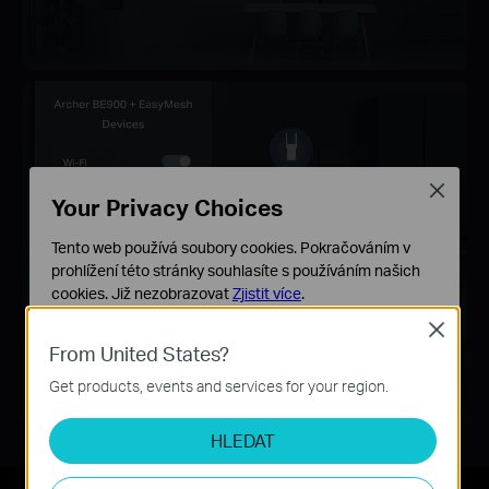
Close
Your Privacy Choices
Tento web používá soubory cookies. Pokračováním v
prohlížení této stránky souhlasíte s používáním našich
cookies.
Již nezobrazovat
Zjistit více
.
Close
Základní cookies
From United States?
Tyto cookies jsou nezbytné pro fungování webových
stránek a nelze je ve vašich systémech deaktivovat.
Get products, events and services for your region.
Analytické a marketingové cookies
HLEDAT
Soubory cookie pro nám umožňují analyzovat vaše
aktivity na našich webových stránkách za účelem
zlepšení a přizpůsobení jejich funkčnosti.