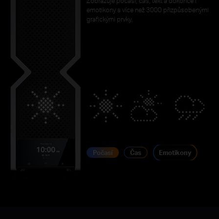
Zobrazuje počasí, čas, text a dokonce i
emotikony s více než 3000 přizpůsobenými
grafickými prvky.
Počasí
Čas
Emotikony