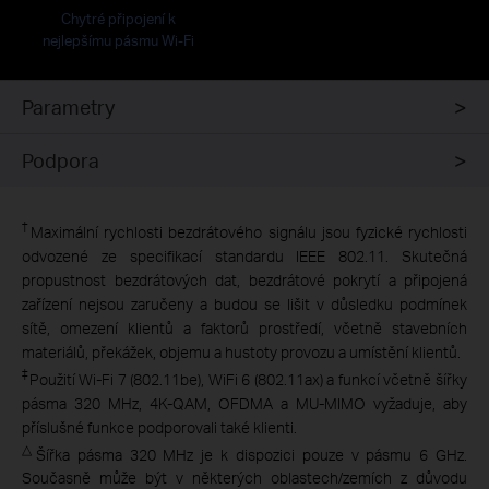
Chytré připojení k
nejlepšímu pásmu Wi-Fi
Parametry
Podpora
†
Maximální rychlosti bezdrátového signálu jsou fyzické rychlosti
odvozené ze specifikací standardu IEEE 802.11. Skutečná
propustnost bezdrátových dat, bezdrátové pokrytí a připojená
zařízení nejsou zaručeny a budou se lišit v důsledku podmínek
sítě, omezení klientů a faktorů prostředí, včetně stavebních
materiálů, překážek, objemu a hustoty provozu a umístění klientů.
‡
Použití Wi-Fi 7 (802.11be), WiFi 6 (802.11ax) a funkcí včetně šířky
pásma 320 MHz, 4K-QAM, OFDMA a MU-MIMO vyžaduje, aby
příslušné funkce podporovali také klienti.
△
Šířka pásma 320 MHz je k dispozici pouze v pásmu 6 GHz.
Současně může být v některých oblastech/zemích z důvodu