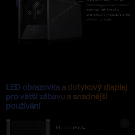
začlenit do jakéhokoli domácího
prostředí. Větší chladič a
propracovaný kryt udržují systém
při výkonu chladný.
LED obrazovka a dotykový displej
pro větší zábavu a snadnější
používání
LED obrazovka