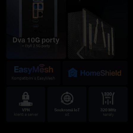
Dva 10G porty
+ čtyři 2.5G porty
Kompatibilní s EasyMesh
VPN
Soukromá IoT
320 MHz
klienti a server
síť
kanály