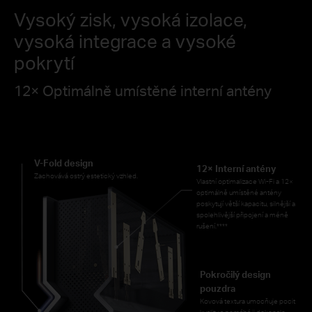
Vysoký zisk, vysoká izolace,
vysoká integrace a vysoké
pokrytí
12× Optimálně umístěné interní antény
V-Fold design
12× Interní antény
Zachovává ostrý estetický vzhled.
Vlastní optimalizace Wi-Fi a 12×
optimálně umístěné antény
poskytují větší kapacitu, silnější a
spolehlivější připojení a méně
rušení.
****
Pokročilý design
pouzdra
Kovová textura umocňuje pocit
kvality a pomáhá ji dokonale