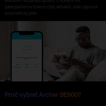
kliknutím na panelu správy. Chcete-li mít
zabezpečení a funkce vždy aktuální, stačí zapnout
automatický plán.
Proč vybrat Archer BE900?