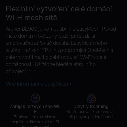
Flexibilní vytvoření celé domácí
Wi-Fi mesh sítě
Archer BE900 je kompatibilní s EasyMesh. Pokud
máte doma mrtvé zóny, stačí přidat další
směrovač/rozšiřovač dosahu EasyMesh nebo
jakékoli zařízení TP-Link podporující OneMesh a
dále vytvořit multigigabitovou síť Wi-Fi v celé
domácnosti. Už žádné hledání stabilního
připojení.
*****
Více informací o EasyMesh >
Zabiják mrtvých zón Wi-
Chytrý Roaming
Fi
Nepřerušované streamování
Eliminace míst se slabým
při pohybu po domácnosti
signálem díky pokrytí Wi-Fi
po celém domě