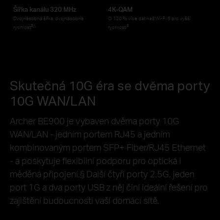
Šířka kanálu 320 MHz
4K-QAM
Dvojnásobná šířka, dvojnásobná
O 120 % více dat než Wi-Fi 6 pro vyšší
‡
△
‡
rychlost
rychlosti
Skutečná 10G éra se dvěma porty
10G WAN/LAN
Archer BE900 je vybaven dvěma porty 10G
WAN/LAN - jedním portem RJ45 a jedním
kombinovaným portem SFP+ Fiber/RJ45 Ethernet
- a poskytuje flexibilní podporu pro optická i
měděná připojení.
§
Další čtyři porty 2,5G, jeden
port 1G a dva porty USB z něj činí ideální řešení pro
zajištění budoucnosti vaší domácí sítě.