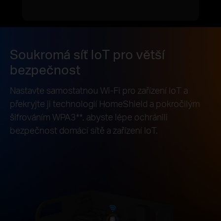
Soukromá síť IoT pro větší
bezpečnost
Nastavte samostatnou Wi-Fi pro zařízení IoT a
překryjte ji technologií HomeShield a pokročilým
šifrováním WPA3
**
, abyste lépe ochránili
bezpečnost domácí sítě a zařízení IoT.