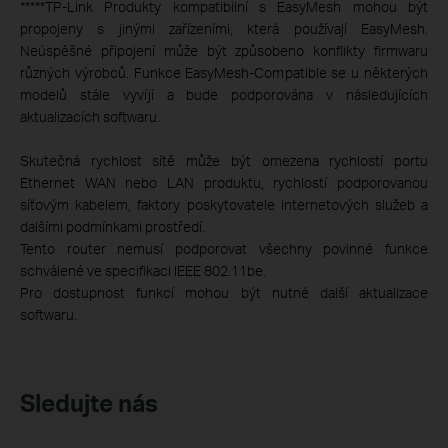
*****
TP-Link Produkty kompatibilní s EasyMesh mohou být
propojeny s jinými zařízeními, která používají EasyMesh.
Neúspěšné připojení může být způsobeno konflikty firmwaru
různých výrobců. Funkce EasyMesh-Compatible se u některých
modelů stále vyvíjí a bude podporována v následujících
aktualizacích softwaru.
Skutečná rychlost sítě může být omezena rychlostí portu
Ethernet WAN nebo LAN produktu, rychlostí podporovanou
síťovým kabelem, faktory poskytovatele internetových služeb a
dalšími podmínkami prostředí.
Tento router nemusí podporovat všechny povinné funkce
schválené ve specifikaci IEEE 802.11be.
Pro dostupnost funkcí mohou být nutné další aktualizace
softwaru.
Sledujte nás