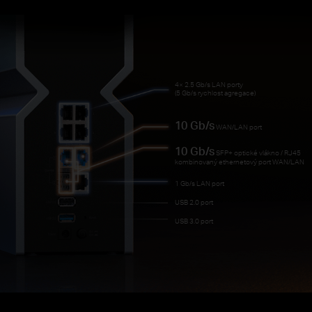
4× 2.5 Gb/s LAN porty
(5 Gb/s rychlost agregace)
10 Gb/s
WAN/LAN port
10 Gb/s
SFP+ optické vlákno / RJ45
kombinovaný ethernetový port WAN/LAN
1 Gb/s LAN port
USB 2.0 port
USB 3.0 port