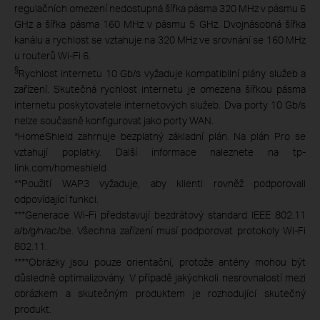
regulačních omezení nedostupná šířka pásma 320 MHz v pásmu 6
GHz a šířka pásma 160 MHz v pásmu 5 GHz. Dvojnásobná šířka
kanálu a rychlost se vztahuje na 320 MHz ve srovnání se 160 MHz
u routerů Wi-Fi 6.
§
Rychlost internetu 10 Gb/s vyžaduje kompatibilní plány služeb a
zařízení. Skutečná rychlost internetu je omezena šířkou pásma
internetu poskytovatele internetových služeb. Dva porty 10 Gb/s
nelze současně konfigurovat jako porty WAN.
*
HomeShield zahrnuje bezplatný základní plán. Na plán Pro se
vztahují poplatky. Další informace naleznete na tp-
link.com/homeshield
**
Použití WAP3 vyžaduje, aby klienti rovněž podporovali
odpovídající funkci.
***
Generace Wi-Fi představují bezdrátový standard IEEE 802.11
a/b/g/n/ac/be. Všechna zařízení musí podporovat protokoly Wi-Fi
802.11.
****
Obrázky jsou pouze orientační, protože antény mohou být
důsledně optimalizovány. V případě jakýchkoli nesrovnalostí mezi
obrázkem a skutečným produktem je rozhodující skutečný
produkt.