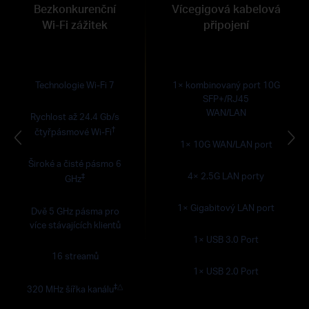
Bezkonkurenční
Vícegigová kabelová
Wi-Fi zážitek
připojení
Technologie Wi-Fi 7
1× kombinovaný port 10G
SFP+/RJ45
WAN/LAN
Rychlost až 24.4 Gb/s
†
čtyřpásmové Wi-Fi
1× 10G WAN/LAN port
Široké a čisté pásmo 6
4× 2.5G LAN porty
‡
GHz
1× Gigabitový LAN port
Dvě 5 GHz pásma pro
více stávajících klientů
1× USB 3.0 Port
16 streamů
1× USB 2.0 Port
‡
△
320 MHz šířka kanálu