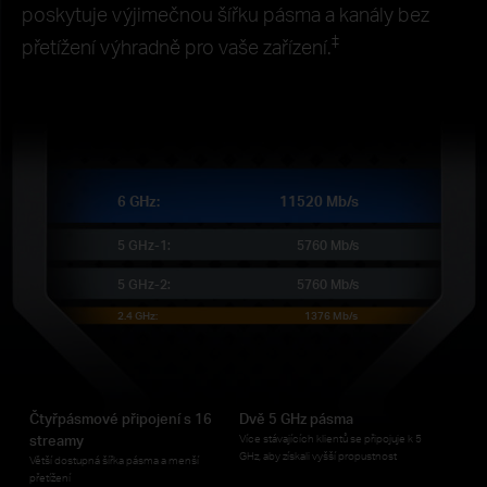
poskytuje výjimečnou šířku pásma a kanály bez
‡
přetížení výhradně pro vaše zařízení.
6 GHz:
11520 Mb/s
5 GHz-1:
5760 Mb/s
5 GHz-2:
5760 Mb/s
2.4 GHz:
1376 Mb/s
Čtyřpásmové připojení s 16
Dvě 5 GHz pásma
Více stávajících klientů se připojuje k 5
streamy
GHz, aby získali vyšší propustnost
Větší dostupná šířka pásma a menší
přetížení