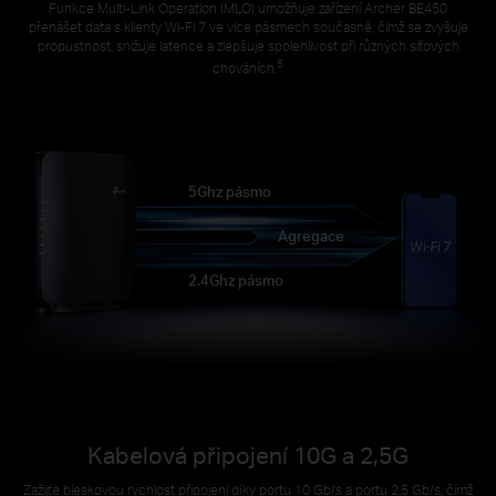
Funkce Multi-Link Operation (MLO) umožňuje zařízení Archer BE450
přenášet data s klienty Wi-Fi 7 ve více pásmech současně, čímž se zvyšuje
propustnost, snižuje latence a zlepšuje spolehlivost při různých síťových
5
chováních.
5Ghz pásmo
Agregace
2.4Ghz pásmo
Kabelová připojení 10G a 2,5G
Zažijte bleskovou rychlost připojení díky portu 10 Gb/s a portu 2,5 Gb/s, čímž