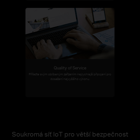
Quality of Service
Přiřaďte svým oblíbeným zařízením nejrychlejší připojení pro
dosažení nejvyššího výkonu.
Soukromá síť IoT pro větší bezpečnost