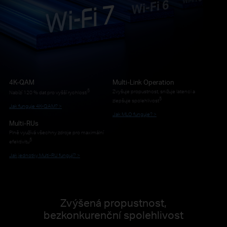
4K-QAM
Multi-Link Operation
5
Zvyšuje propustnost, snižuje latenci a
Nabízí 120 % dat pro vyšší rychlosti
5
zlepšuje spolehlivost
Jak funguje 4K-QAM? >
Jak MLO funguje? >
Multi-RUs
Plně využívá všechny zdroje pro maximální
5
efektivitu
Jak jednotky Multi-RU fungují? >
Zvýšená propustnost,
bezkonkurenční spolehlivost