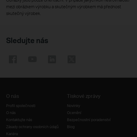
mezi obrázkem výrobku a skutečným výrobkem má přednost
skutečný výrobek.
Sledujte nás
O nás
Tiskové zprávy
Profil společnosti
Novinky
O nás
Ocenění
Kontaktujte nás
Bezpečnostní poradenství
Zásady ochrany osobních údajů
Blog
Kariéra