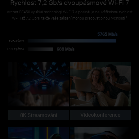
Rychlost 7,2 Gb/s dvoupásmové Wi-Fi 7
Archer BE450 využívá technologii Wi-Fi 7 a poskytuje neuvěřitelnou rychlost
1
Wi-Fi až 7,2 Gb/s, takže vaše zařízení mohou pracovat plnou rychlostí.
5765 Mb/s
5GHz pásmo
688 Mb/s
2.4GHz pásmo
Videokonference
8K Streamování