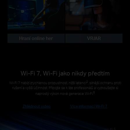
Hraní online her
VR/AR
Wi-Fi 7, Wi-Fi jako nikdy předtím
2
Wi-Fi 7 nabízí zrychlenou propustnost, nižší latenci
, silnější ochranu proti
rušení a vyšší účinnost. Připojte se k lize profesionálů a vyzkoušejte si
5
naprostý výkon nové generace Wi-Fi.
Zhlédnout video
Více informací Wi-Fi 7