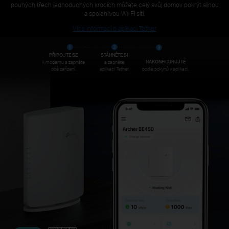
pouhých třech jednoduchých krocích můžete celý svůj domov pokrýt silnou
a spolehlivou Wi-Fi sítí.
Více informací o aplikaci Tether
PŘIPOJTE SE
STÁHNĚTE SI
NAKONFIGURUJTE
k modemu a zapněte
a zapněte
obě zařízení.
aplikaci Tether.
podle pokynů v aplikaci.