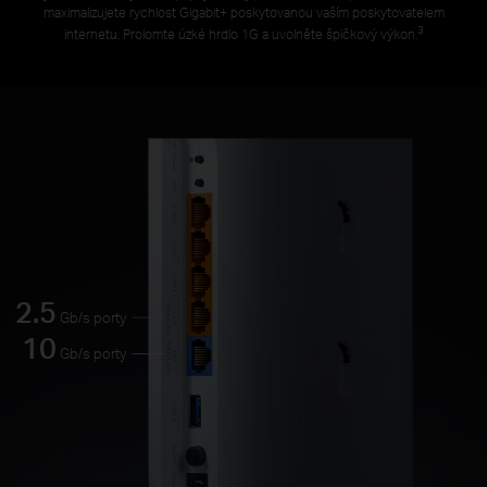
maximalizujete rychlost Gigabit+ poskytovanou vaším poskytovatelem
3
internetu. Prolomte úzké hrdlo 1G a uvolněte špičkový výkon.
2.5
Gb/s porty
10
Gb/s porty