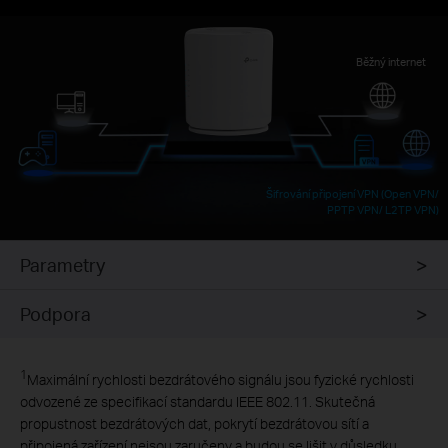
Běžný internet
Šifrování připojení VPN (Open VPN/
PPTP VPN/ L2TP VPN)
Parametry
Podpora
1
Maximální rychlosti bezdrátového signálu jsou fyzické rychlosti
odvozené ze specifikací standardu IEEE 802.11. Skutečná
propustnost bezdrátových dat, pokrytí bezdrátovou sítí a
připojená zařízení nejsou zaručeny a budou se lišit v důsledku