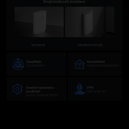
Dvojí možnosti instalace
Vertikálně
Nástěnná montáž
EasyMesh
HomeShield
Ckompatibiln
Vylepšené zabezpečení
Snadné nastavení a
VPN
používání
klient a server
pomocí aplikace Tether