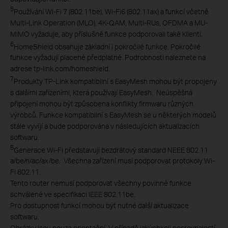
5
Používání Wi-Fi 7 (802.11be), Wi-Fi6 (802.11ax) a funkcí včetně
Multi-Link Operation (MLO), 4K-QAM, Multi-RUs, OFDMA a MU-
MIMO vyžaduje, aby příslušné funkce podporovali také klienti.
6
HomeShield obsahuje základní i pokročilé funkce. Pokročilé
funkce vyžadují placené předplatné. Podrobnosti naleznete na
adrese tp-link.com/homeshield.
7
Produkty TP-Link kompatibilní s EasyMesh mohou být propojeny
s dalšími zařízeními, která používají EasyMesh. Neúspěšná
připojení mohou být způsobena konflikty firmwaru různých
výrobců. Funkce kompatibilní s EasyMesh se u některých modelů
stále vyvíjí a bude podporována v následujících aktualizacích
softwaru.
8
Generace Wi-Fi představují bezdrátový standard NEEE 802.11
a/be/n/ac/ax/be. Všechna zařízení musí podporovat protokoly Wi-
Fi 802.11.
Tento router nemusí podporovat všechny povinné funkce
schválené ve specifikaci IEEE 802.11be.
Pro dostupnost funkcí mohou být nutné další aktualizace
softwaru.
Obrázky jsou pouze orientační. V případě jakýchkoli nesrovnalostí