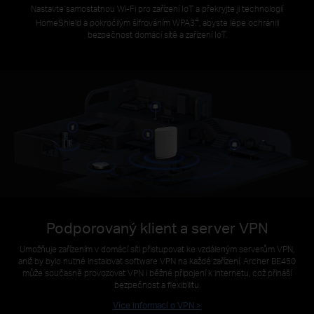
Nastavte samostatnou Wi-Fi pro zařízení IoT a překryjte ji technologií
4
HomeShield a pokročilým šifrováním WPA3
, abyste lépe ochránili
bezpečnost domácí sítě a zařízení IoT.
Podporovaný klient a server VPN
Umožňuje zařízením v domácí síti přistupovat ke vzdáleným serverům VPN,
aniž by bylo nutné instalovat software VPN na každé zařízení. Archer BE450
může současně provozovat VPN i běžné připojení k internetu, což přináší
bezpečnost a flexibilitu.
Více informací o VPN >