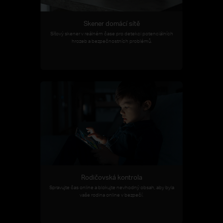
Skener domácí sítě
Síťový skener v reálném čase pro detekci potenciálních
hrozeb a bezpečnostních problémů.
Rodičovská kontrola
Spravujte čas online a blokujte nevhodný obsah, aby byla
vaše rodina online v bezpečí.