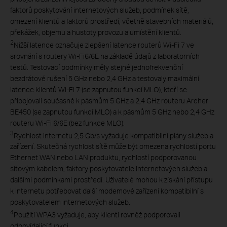
faktorů poskytování internetových služeb, podmínek sítě,
omezení klientů a faktorů prostředí, včetně stavebních materiálů,
překážek, objemu a hustoty provozu a umístění klientů.
2
Nižší latence označuje zlepšení latence routerů Wi-Fi 7 ve
srovnání s routery Wi-Fi6/6E na základě údajů z laboratorních
testů. Testovací podmínky měly stejné jednofrekvenční
bezdrátové rušení 5 GHz nebo 2,4 GHz a testovaly maximální
latence klientů Wi-Fi 7 (se zapnutou funkcí MLO), kteří se
připojovali současně k pásmům 5 GHz a 2,4 GHz routeru Archer
BE450 (se zapnutou funkcí MLO) a k pásmům 5 GHz nebo 2,4 GHz
routeru Wi-Fi 6/6E (bez funkce MLO).
3
Rychlost internetu 2,5 Gb/s vyžaduje kompatibilní plány služeb a
zařízení. Skutečná rychlost sítě může být omezena rychlostí portu
Ethernet WAN nebo LAN produktu, rychlostí podporovanou
síťovým kabelem, faktory poskytovatele internetových služeb a
dalšími podmínkami prostředí. Uživatelé mohou k získání přístupu
k internetu potřebovat další modemové zařízení kompatibilní s
poskytovatelem internetových služeb.
4
Použití WPA3 vyžaduje, aby klienti rovněž podporovali
odpovídající funkci.