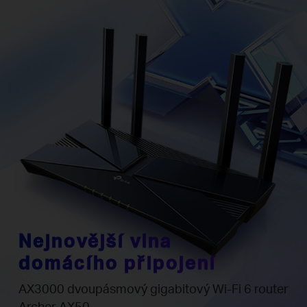
Nejnovější vlna
domácího připojení
AX3000 dvoupásmový gigabitový Wi-Fi 6 router
Archer AX50