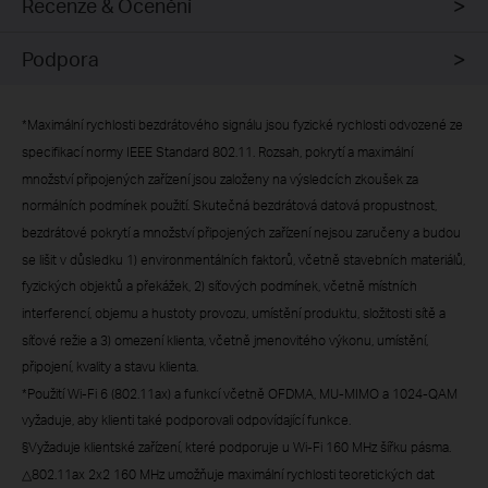
Recenze & Ocenění
Podpora
*
Maximální rychlosti bezdrátového signálu jsou fyzické rychlosti odvozené ze
specifikací normy IEEE Standard 802.11. Rozsah, pokrytí a maximální
množství připojených zařízení jsou založeny na výsledcích zkoušek za
normálních podmínek použití. Skutečná bezdrátová datová propustnost,
bezdrátové pokrytí a množství připojených zařízení nejsou zaručeny a budou
se lišit v důsledku 1) environmentálních faktorů, včetně stavebních materiálů,
fyzických objektů a překážek, 2) síťových podmínek, včetně místních
interferencí, objemu a hustoty provozu, umístění produktu, složitosti sítě a
síťové režie a 3) omezení klienta, včetně jmenovitého výkonu, umístění,
připojení, kvality a stavu klienta.
*Použití Wi-Fi 6 (802.11ax) a funkcí včetně OFDMA, MU-MIMO a 1024-QAM
vyžaduje, aby klienti také podporovali odpovídající funkce.
§Vyžaduje klientské zařízení, které podporuje u Wi-Fi 160 MHz šířku pásma.
△802.11ax 2x2 160 MHz umožňuje maximální rychlosti teoretických dat