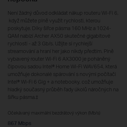
Není žádný důvod odkládat nákup routeru Wi-Fi 6,
když můžete plně využít rychlosti, kterou
poskytuje. Díky šířce pásma 160 MHz a 1024-
QAM nabízí Archer AX50 skutečné gigabitové
rychlosti - až 3 Gb/s. Užijte si rychlejší
streamování a hraní her jako nikdy předtím. Plně
vybavený router Wi-Fi 6 AX3000 je poháněný
čipovou sadou Intel® Home Wi-Fi WAV654, která
umožňuje dokonalé spárování s novými počítači
Intel® Wi-Fi 6 Gig + a notebooky, což umožňuje
hladký současný průběh řady úkolů náročných na
šířku pásma.‡
Očekávaný maximální bezdrátový výkon (Mb/s)
867 Mbps