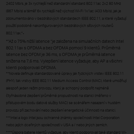
2402 Mb/s, je 3x rychlejší než standardní standard 802.11ac 2x2 80 MHz
(867 Mb/s) a téměř 6x rychlejší než výchozí Wi-Fi 1x1ac (433 Mb/s), jak je
zdokumentováno v bezdrátových standardech IEEE 802.11, a které vyžadují
použití podobně nakonfigurovaných bezdrátových síťových routerů
802.11ax.*
“
*“Až o 75% nižší latence “je založena na simulačních datech Intel
802.11ax s OFDMA a bez OFDMA pomocí 9 klientů. Průměrná
latence bez OFDM je 36 ms, s OFDMA je průměrná latence
snížena na 7,6 ms. Vylepšení latence vyžaduje, aby AP a všichni
klienti podporovali OFDMA.
**Novela definuje standardizované úpravy jak fyzických vrstev IEEE 802.11
(PHY), tak vrstvy IEEE 802.11 Medium Access Control (MAC), které umožňují
alespoň jeden režim provozu, který je schopný podpořit nejméně
čtyřnásobné zlepšení průměrné propustnosti na stanici (měřeno v
přístupovém bodu datové služby MAC) se scénářem nasazení v hustém
provozu při zachování nebo zlepšení energetické účinnosti na stanici.
***Intel a logo Intel jsou ochranné známky společnosti Intel Corporation
nebo jejích dceřiných společností v USA a / nebo jiných zemích.
****Úspora baterie klientů vyžaduje, aby klienti podporovali také standard Wi-