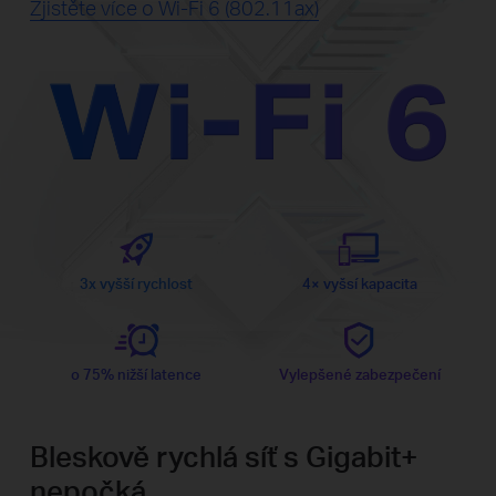
Zjistěte více o Wi-Fi 6 (802.11ax)
WI-FI 6
3x vyšší rychlost
4× vyšsí kapacita
o 75% nižší latence
Vylepšené zabezpečení
Bleskově rychlá síť s Gigabit+
nepočká