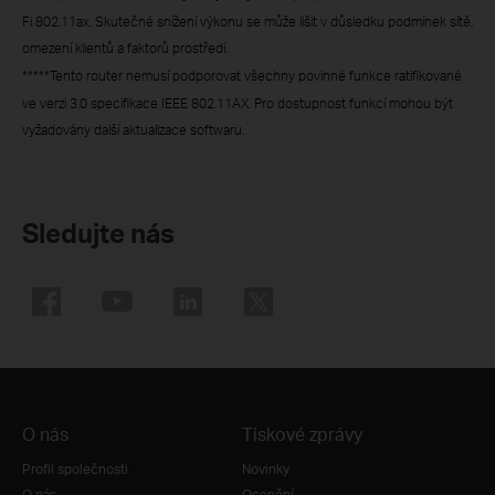
Fi 802.11ax. Skutečné snížení výkonu se může lišit v důsledku podmínek sítě,
omezení klientů a faktorů prostředí.
*****Tento router nemusí podporovat všechny povinné funkce ratifikované
ve verzi 3.0 specifikace IEEE 802.11AX. Pro dostupnost funkcí mohou být
vyžadovány další aktualizace softwaru.
Sledujte nás
O nás
Tiskové zprávy
Profil společnosti
Novinky
O nás
Ocenění