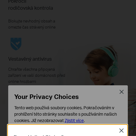
Pokročil
rodičovská kontrola
Blokujte nevhodný obsah a
omezte čas strávený online
Vestavěný antivirus
Chraňte všechna připojená
zařízení ve vaší domácnosti před
online hrozbami
Close
Your Privacy Choices
Tento web používá soubory cookies. Pokračováním v
Kvalita služeb
prohlížení této stránky souhlasíte s používáním našich
cookies.
Již nezobrazovat
Zjistit více
.
V případě potřeby zvolte prioritu
zařízení a aplikací pro rychlejší
Close
Základní cookies
výkon