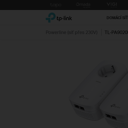
Click
to
TP-Link, Reliably Smart
skip
DOMÁCÍ SÍ
the
navigation
Powerline (síť přes 230V)
TL-PA9020
bar