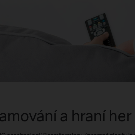
eamování a hraní he
O s technologií Beamforming významně zlepšuje r