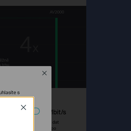
AV2000
4
x
ěžně
 trhu
Close
hlasíte s
2000
Close
Mbit/s
ch systémech
Vysoko-rychlostní přenos dat
dosahuje až 2000Mbit/s po