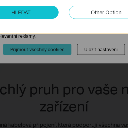
ketingové cookies
HLEDAT
Other Option
o nám umožňují analyzovat vaše aktivity na našich webových
přizpůsobení jejich funkčnosti.
ory cookie mohou prostřednictvím našich webových stránek 
levantní reklamy.
Přijmout všechny cookies
Uložit nastavení
chlý pruh pro vaše n
zařízení
á kabelová připojení, která podporují všechna vaše