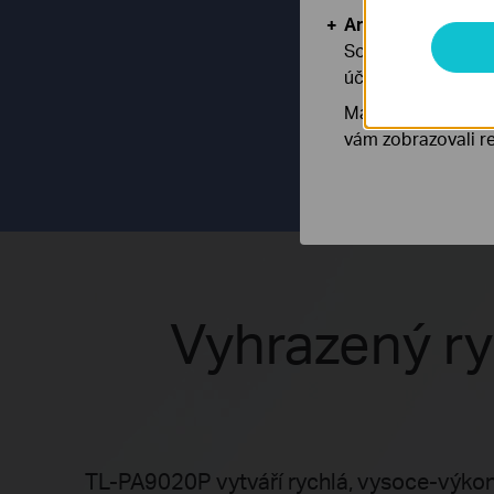
Analytické a mar
Soubory cookie pr
účelem zlepšení a 
Marketingové soub
vám zobrazovali re
Vyhrazený ry
TL-PA9020P vytváří rychlá, vysoce-výkonn