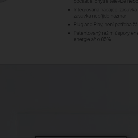
počítače, chytré televize neb
Integrovaná napájecí zásuvka z
zásuvka nepřijde nazmar
Plug and Play, není potřeba ž
Patentovaný režim úspory ene
energie až o 85%