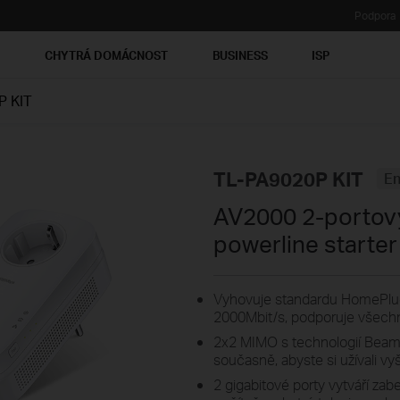
Podpora
Ť
CHYTRÁ DOMÁCNOST
BUSINESS
ISP
P KIT
TL-PA9020P KIT
En
AV2000 2-portový
powerline starter 
Vyhovuje standardu HomePlug 
2000Mbit/s, podporuje všechn
2x2 MIMO s technologií Beamfo
současně, abyste si užívali vyšš
2 gigabitové porty vytváří zab