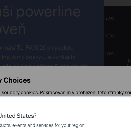
ši powerline
roveň
řináší TL-PA9020p vysokou
ine, čímž poskytuje vynikající
B
vaše on-line potřeby. S připojením
na
y Choices
 soubory cookies. Pokračováním v prohlížení této stránky sou
 cookies.
Již nezobrazovat
Zjistit více
.
nited States?
 nezbytné pro fungování webových stránek a nelze je ve vaši
ucts, events and services for your region.