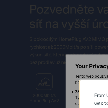
Pozvedněte va
síť na vyšší ú
S pokročilým HomePlug AV2 MIMO p
rychlost až 2000Mbit/s po síti powerl
výkon sítě, který podporuje všechny 
bez prodlev už nic neprošvihnete.
Your Privac
Tento web používá
používáním našich
Základní cookies
From U
2000Mbit/s
2X2
Tyto cookies jsou
HomePlug AV2
MIMO
Get prod
deaktivovat.