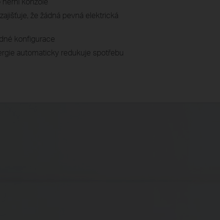
o herní konzole
ajišťuje, že žádná pevná elektrická
ádné konfigurace
rgie automaticky redukuje spotřebu