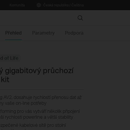
Komunita
Česká republika / Čeština
Search
Přehled
Parametry
Podpora
d of Life
 gigabitový průchozí
kit
AV2, dosahuje rychlostí přenosu dat až
y vaše on-line potřeby
rming pro vás vytváří několik připojení
í rychlosti powerline a větší stability
ezpečené kabelové sítě pro stolní