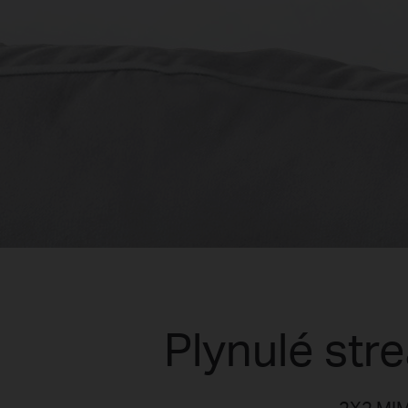
Plynulé str
2X2 MIM