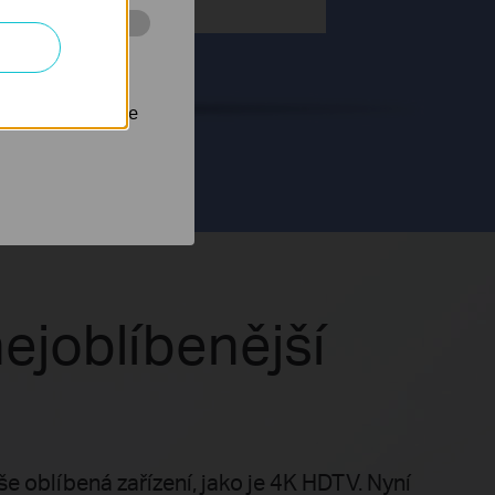
powerline síti*
 stránkách za
nastavit, aby se
ejoblíbenější
 oblíbená zařízení, jako je 4K HDTV. Nyní