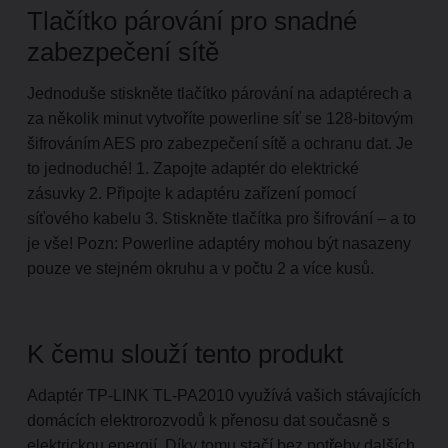
Tlačítko párování pro snadné
zabezpečení sítě
Jednoduše stiskněte tlačítko párování na adaptérech a
za několik minut vytvoříte powerline síť se 128-bitovým
šifrováním AES pro zabezpečení sítě a ochranu dat. Je
to jednoduché! 1. Zapojte adaptér do elektrické
zásuvky 2. Připojte k adaptéru zařízení pomocí
síťového kabelu 3. Stiskněte tlačítka pro šifrování – a to
je vše! Pozn: Powerline adaptéry mohou být nasazeny
pouze ve stejném okruhu a v počtu 2 a více kusů.
K čemu slouží tento produkt
Adaptér TP-LINK TL-PA2010 využívá vašich stávajících
domácích elektrorozvodů k přenosu dat současně s
elektrickou energií. Díky tomu stačí bez potřeby dalších