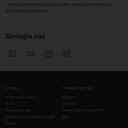
*
*Skutečné hodnoty se mohou lišit v závislosti na síťových a
provozních podmínkách.
Sledujte nás
O nás
Tiskové zprávy
Profil společnosti
Novinky
O nás
Ocenění
Kontaktujte nás
Bezpečnostní poradenství
Zásady ochrany osobních údajů
Blog
Kariéra