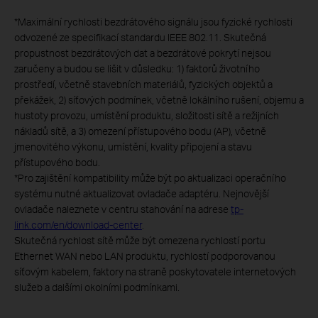
*
Maximální rychlosti bezdrátového signálu jsou fyzické rychlosti
odvozené ze specifikací standardu IEEE 802.11. Skutečná
propustnost bezdrátových dat a bezdrátové pokrytí nejsou
zaručeny a budou se lišit v důsledku: 1) faktorů životního
prostředí, včetně stavebních materiálů, fyzických objektů a
překážek, 2) síťových podmínek, včetně lokálního rušení, objemu a
hustoty provozu, umístění produktu, složitosti sítě a režijních
nákladů sítě, a 3) omezení přístupového bodu (AP), včetně
jmenovitého výkonu, umístění, kvality připojení a stavu
přístupového bodu.
*
Pro zajištění kompatibility může být po aktualizaci operačního
systému nutné aktualizovat ovladače adaptéru. Nejnovější
ovladače naleznete v centru stahování na adrese
tp-
link.com/en/download-center
.
Skutečná rychlost sítě může být omezena rychlostí portu
Ethernet WAN nebo LAN produktu, rychlostí podporovanou
síťovým kabelem, faktory na straně poskytovatele internetových
služeb a dalšími okolními podmínkami.