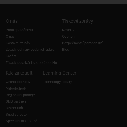
O nás
Tiskové zprávy
Profil společnosti
Novinky
O nás
Ocenění
Kontaktujte nás
Bezpečnostní poradenství
Zásady ochrany osobních údajů
Blog
Kariéra
Zásady používání souborů cookie
Kde zakoupit
Learning Center
Online obchody
Technology Library
Maloobchody
Regionální prodejci
SMB partneři
Distributoři
Subdistributoři
Speciální distributoři