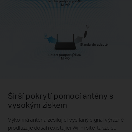
Router podporující MU-
MIMO
Standardní adaptér
Router podporující MU-
MIMO
Širší pokrytí pomocí antény s
vysokým ziskem
Výkonná anténa zesilující vysílaný signál výrazně
prodlužuje dosah existující Wi-Fi sítě, takže se