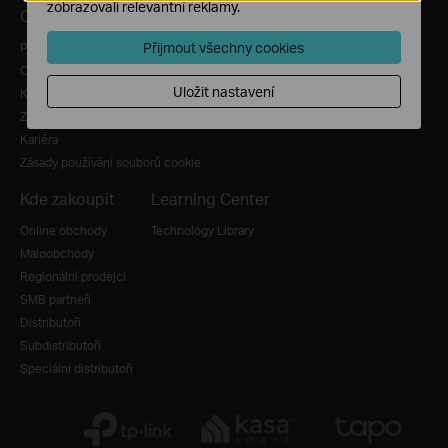
zobrazovali relevantní reklamy.
O nás
Tiskové zprávy
Přijmout všechny cookies
Profil společnosti
Novinky
O nás
Ocenění
Uložit nastavení
Kontaktujte nás
Bezpečnostní poradenství
Zásady ochrany osobních údajů
Blog
Kariéra
Zásady používání souborů cookie
Kde zakoupit
Learning Center
Online obchody
Technology Library
Maloobchody
Regionální prodejci
SMB partneři
Distributoři
Subdistributoři
Speciální distributoři