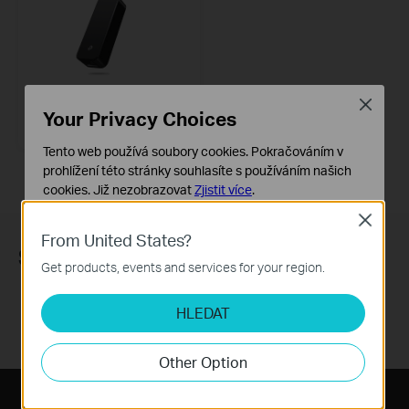
UE305
Close
Your Privacy Choices
Síťový adaptér USB 3.0 na Gigabit
Ethernet
Tento web používá soubory cookies. Pokračováním v
prohlížení této stránky souhlasíte s používáním našich
cookies.
Již nezobrazovat
Zjistit více
.
Close
Základní cookies
From United States?
Tyto cookies jsou nezbytné pro fungování webových
Sledujte nás
stránek a nelze je ve vašich systémech deaktivovat.
Get products, events and services for your region.
Analytické a marketingové cookies
HLEDAT
Soubory cookie pro nám umožňují analyzovat vaše
aktivity na našich webových stránkách za účelem
zlepšení a přizpůsobení jejich funkčnosti.
Other Option
Marketingové soubory cookie mohou prostřednictvím
našich webových stránek nastavit, aby se vám