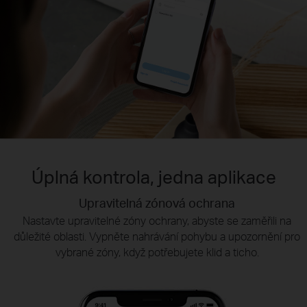
Úplná kontrola, jedna aplikace
Upravitelná zónová ochrana
Inteligentní přehrávání
Sdílení Tapo
Rychle najděte a stáhněte si zajímavé momenty výběrem typu
Sdílejte nezapomenutelné okamžiky nebo poskytněte přístup
Nastavte upravitelné zóny ochrany, abyste se zaměřili na
k vašim bezpečnostním zařízením Tapo těm, na kterých vám
důležité oblasti. Vypněte nahrávání pohybu a upozornění pro
události nebo posunutím časové osy.
vybrané zóny, když potřebujete klid a ticho.
záleží.