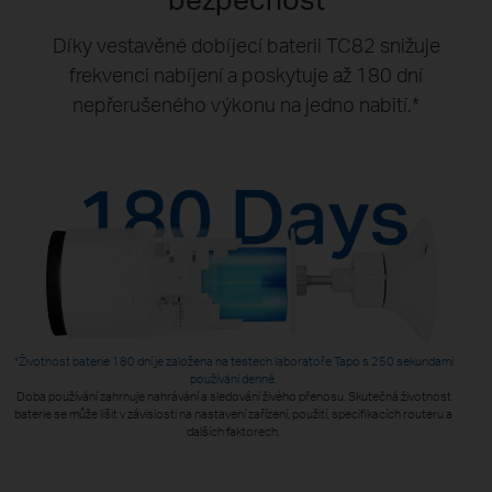
Díky vestavěné dobíjecí baterii TC82 snižuje
frekvenci nabíjení a poskytuje až 180 dní
nepřerušeného výkonu na jedno nabití.*
*Životnost baterie 180 dní je založena na testech laboratoře Tapo s 250 sekundami
používání denně.
Doba používání zahrnuje nahrávání a sledování živého přenosu. Skutečná životnost
baterie se může lišit v závislosti na nastavení zařízení, použití, specifikacích routeru a
dalších faktorech.