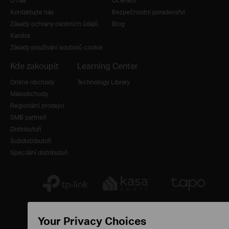
O nás
Ocenění
Kontaktujte nás
Bezpečnostní poradenství
Zásady ochrany osobních údajů
Blog
Kariéra
Zásady používání souborů cookie
Kde zakoupit
Learning Center
Online obchody
Technology Library
Maloobchody
Regionální prodejci
SMB partneři
Distributoři
Subdistributoři
Speciální distributoři
Your Privacy Choices