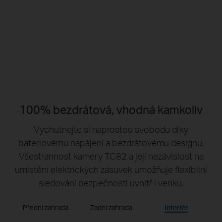
ostrý obraz
Bez potřeby centrály
Až 512 GB
lokální úložiště microSD
100% bezdrátová, vhodná kamkoliv
Vychutnejte si naprostou svobodu díky
bateriovému napájení a bezdrátovému designu.
Všestrannost kamery TC82 a její nezávislost na
umístění elektrických zásuvek umožňuje flexibilní
sledování bezpečnosti uvnitř i venku.
Přední zahrada
Zadní zahrada
Interiér