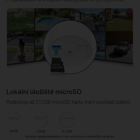
Lokální úložiště microSD
Podporuje až 512GB microSD kartu (není součástí balení).
468 dní
936 dní
3744 dní
64GB
128GB
512GB
Kamera napájená bateriemi není určena pro nepřetržité nahrávání.