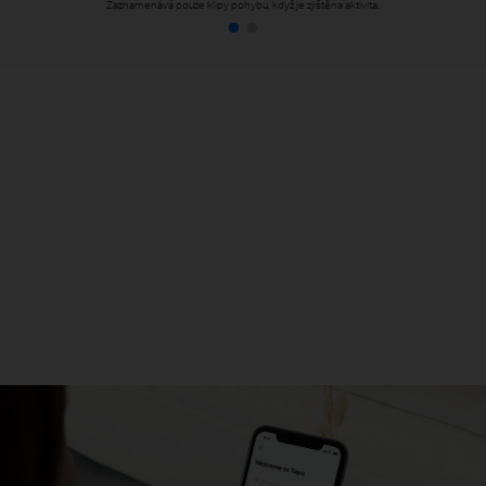
Zaznamenává pouze klipy pohybu, když je zjištěna aktivita.