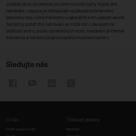
úložiště závisí na velikosti použité microSD karty. Počet dnů
nahrávání v tabulce je odhadován na základě průměrného
datového toku videa měřeného v laboratoři a 40 událostí denně.
Skutečný počet dnů nahrávání se může lišit v závislosti na
složitosti scény, podílu dynamických scén, nastavení snímkové
frekvence a rozlišení podporovaného modelem kamery.
Sledujte nás
O nás
Tiskové zprávy
Profil společnosti
Novinky