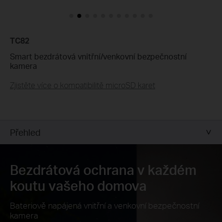
Upravte zóny detekce tak, aby se zaměřily na klíčové oblast
ochranu.
TC82
Smart bezdrátová vnitřní/venkovní bezpečnostní
Upravte plán nahrávání a
Upozornění
kamera
Personalizujte plán nahrávání a upozornění, abyste snížili n
klidné sobotní odpoledne doma.
Zjistěte více o kompatibilitě microSD karet
Přehled
Bezdrátová ochrana v každém
koutu vašeho domova
Bateriově napájená vnitřní a venkovní bezpečnostní
kamera