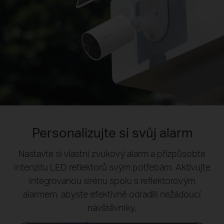
Personalizujte si svůj alarm
Upřednostněte to důležité
Nastavte si vlastní zvukový alarm a přizpůsobte
Definujte zóny aktivity specifické pro osoby.
Filtrujte rušivé prvky, jako jsou třepotající se listy, a
intenzitu LED reflektorů svým potřebám. Aktivujte
dostávejte upozornění v reálném čase na skutečné
integrovanou sirénu spolu s reflektorovým
alarmem, abyste efektivně odradili nežádoucí
bezpečnostní hrozby.
návštěvníky.