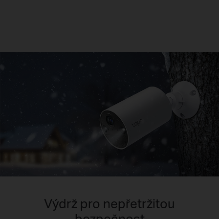
Výdrž pro nepřetržitou
bezpečnost