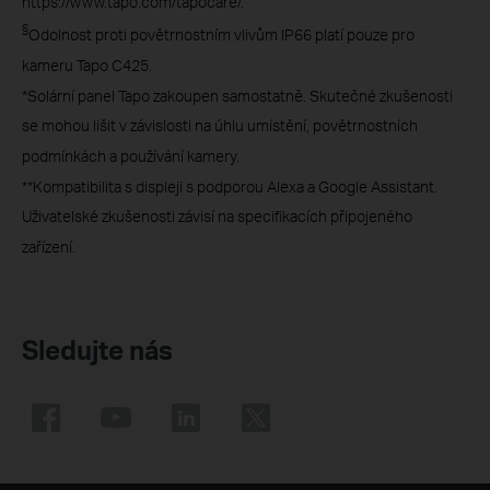
https://www.tapo.com/tapocare/.
§
Odolnost proti povětrnostním vlivům IP66 platí pouze pro
kameru Tapo C425.
*Solární panel Tapo zakoupen samostatně. Skutečné zkušenosti
se mohou lišit v závislosti na úhlu umístění, povětrnostních
podmínkách a používání kamery.
**Kompatibilita s displeji s podporou Alexa a Google Assistant.
Uživatelské zkušenosti závisí na specifikacích připojeného
zařízení.
Sledujte nás