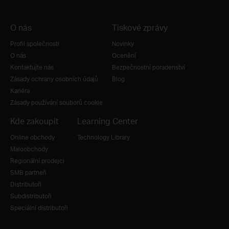
O nás
Tiskové zprávy
Profil společnosti
Novinky
O nás
Ocenění
Kontaktujte nás
Bezpečnostní poradenství
Zásady ochrany osobních údajů
Blog
Kariéra
Zásady používání souborů cookie
Kde zakoupit
Learning Center
Online obchody
Technology Library
Maloobchody
Regionální prodejci
SMB partneři
Distributoři
Subdistributoři
Speciální distributoři