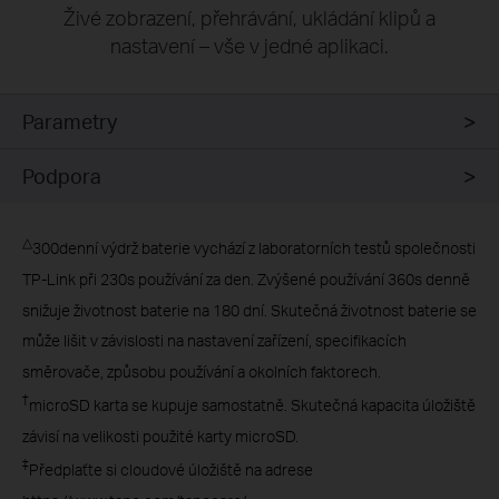
Živé zobrazení, přehrávání, ukládání klipů a
nastavení – vše v jedné aplikaci.
Parametry
Podpora
△
300denní výdrž baterie vychází z laboratorních testů společnosti
TP-Link při 230s používání za den. Zvýšené používání 360s denně
snižuje životnost baterie na 180 dní. Skutečná životnost baterie se
může lišit v závislosti na nastavení zařízení, specifikacích
směrovače, způsobu používání a okolních faktorech.
†
microSD karta se kupuje samostatně. Skutečná kapacita úložiště
závisí na velikosti použité karty microSD.
‡
Předplaťte si cloudové úložiště na adrese