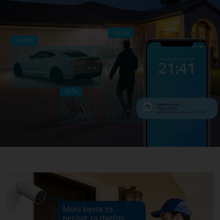
Osoba
Vozidlo
Zvíře
Detekce osob
“Tapo_C425”:
Detekována osoba ve 21:41:12
Mohl byste to
nechat za dveřmi,