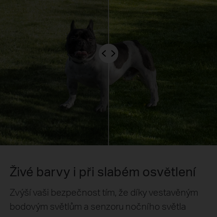
Živé barvy i při slabém osvětlení
Zvýší vaši bezpečnost tím, že díky vestavěným
bodovým světlům a senzoru nočního světla