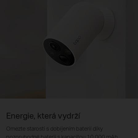
Podporuje solární panel Tapo
Solární panel Tapo A200 zajišťuje nepřetržité
napájení zařízení Tapo C425 po celý den.*