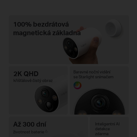
100% bezdrátová
magnetická základna
2K QHD
Barevné noční vidění
se Starlight snímačem
křišťálově čistý obraz
Až 300 dní
Inteligentní AI
detekce
△
životnost baterie
zdarma