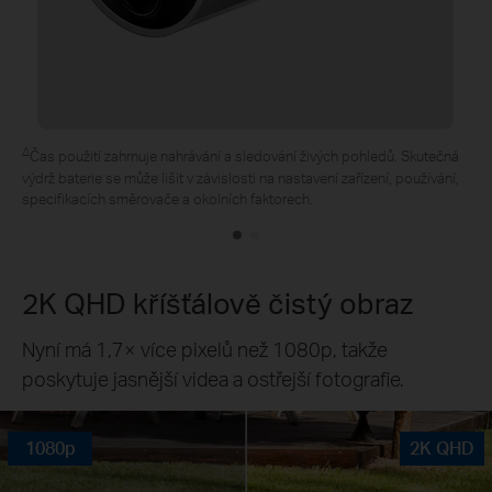
*Solární panel Tapo se kupuje samostatně. Zkušenosti v reálném
provozu se mohou lišit v závislosti na úhlu umístění, povětrnostních
podmínkách a použití kamery.
2K QHD kříšťálově čistý obraz
Nyní má 1,7× více pixelů než 1080p, takže
poskytuje jasnější videa a ostřejší fotografie.
1080p
2K QHD