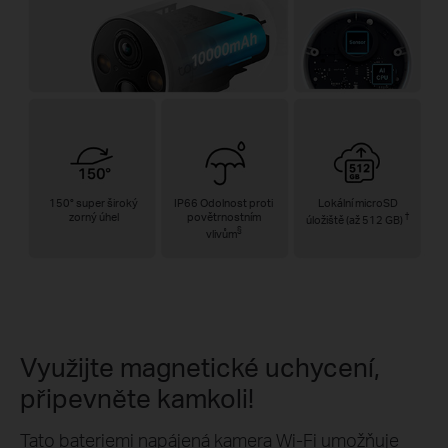
150° super široký
IP66 Odolnost proti
Lokální microSD
zorný úhel
povětrnostním
†
úložiště (až 512 GB)
§
vlivům
Využijte magnetické uchycení,
připevněte kamkoli!
Tato bateriemi napájená kamera Wi-Fi umožňuje