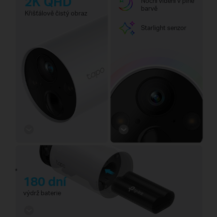
2K QHD
Noční vidění v plné
barvě
Křišťálově čistý obraz
Starlight senzor
*
180 dní
výdrž baterie