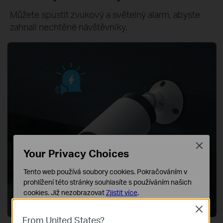
Můžete spustit zvukový a světelný alarm, abyste
zahnali
nechtěné návštěvníky.
Close
Your Privacy Choices
Tento web používá soubory cookies. Pokračováním v
prohlížení této stránky souhlasíte s používáním našich
cookies.
Již nezobrazovat
Zjistit více
.
Close
Základní cookies
From United States?
Tyto cookies jsou nezbytné pro fungování webových