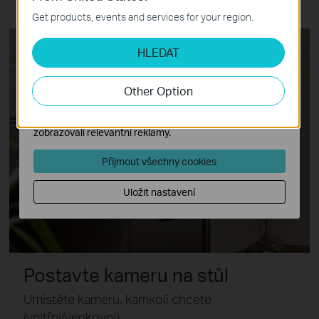
stránek a nelze je ve vašich systémech deaktivovat.
Get products, events and services for your region.
Analytické a marketingové cookies
HLEDAT
Soubory cookie pro nám umožňují analyzovat vaše
aktivity na našich webových stránkách za účelem
zlepšení a přizpůsobení jejich funkčnosti.
Other Option
Marketingové soubory cookie mohou prostřednictvím
našich webových stránek nastavit, aby se vám
zobrazovali relevantní reklamy.
Přijmout všechny cookies
Uložit nastavení
Postavte kameru na stůl
Umístěte kameru, kamkoli chcete
(vnitřní/venkovní).