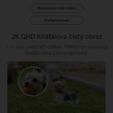
Plnobarevné noční vidění
Starlight snímač
2K QHD Křišťálově čistý obraz
1,7× více pixelů než rozlišení 1080p nyní poskytuje
čistější videa a zřetelnější fotky.
1080P