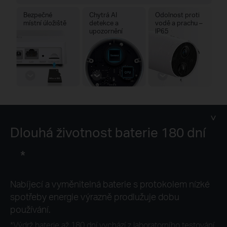
Bezpečné
Chytrá AI
Odolnost proti
místní úložiště
detekce a
vodě a prachu –
upozornění
IP65
Dlouhá životnost baterie 180 dní
*
Nabíjecí a vyměnitelná baterie s protokolem nízké
spotřeby energie výrazně prodlužuje dobu
používání.
*
Výdrž baterie až 180 dní vychází z laboratorního testování