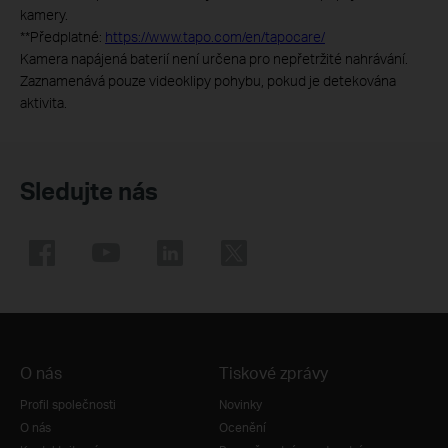
kamery.
**
Předplatné:
https://www.tapo.com/en/tapocare/
Kamera napájená baterií není určena pro nepřetržité nahrávání.
Zaznamenává pouze videoklipy pohybu, pokud je detekována
aktivita.
Sledujte nás
O nás
Tiskové zprávy
Profil společnosti
Novinky
O nás
Ocenění