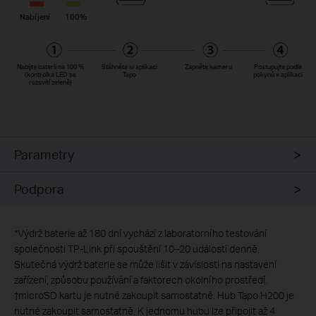
Nabíjení
100%
Nabijte baterii na 100 %
Stáhněte si aplikaci
Zapněte kameru
Postupujte podle
(kontrolka LED se
Tapo
pokynů v aplikaci
rozsvítí zeleně)
Parametry
Podpora
*
Výdrž baterie až 180 dní vychází z laboratorního testování
společnosti TP-Link při spouštění 10–20 událostí denně.
Skutečná výdrž baterie se může lišit v závislosti na nastavení
zařízení, způsobu používání a faktorech okolního prostředí.
†
microSD kartu je nutné zakoupit samostatně. Hub Tapo H200 je
nutné zakoupit samostatně. K jednomu hubu lze připojit až 4