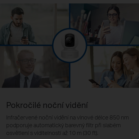
Pokročilé noční vidění
Infračervené noční vidění na vlnové délce 850 nm
podporuje automatický barevný filtr při slabém
osvětlení s viditelností až 10 m (30 ft).