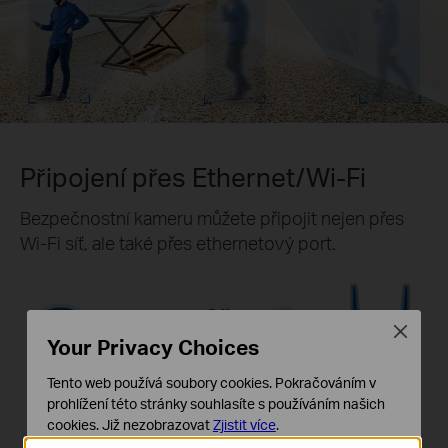
Připojení přes Ethernet/Wi-Fi
Bezpečnostní kameru můžete připojit nejen přes
Wi-Fi síť, ale také přes ethernetový port.
Close
Your Privacy Choices
Tento web používá soubory cookies. Pokračováním v
prohlížení této stránky souhlasíte s používáním našich
cookies.
Již nezobrazovat
Zjistit více
.