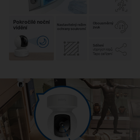
Pokročilé noční
Obousměrný
Nastavitelný režim
vidění
zvuk
ochrany soukromí
Sdílení
vtipných klipů
Tapo zařízení