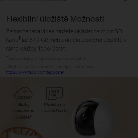
Flexibilní úložiště
Možnosti
Zaznamenaná videa můžete ukládat na microSD
†
kartu
(až 512 GB) nebo do cloudového úložiště v
‡
rámci služby Tapo Care
.
†
microSD kartu je nutné zakoupit samostatně.
‡
Službu Tapo Care si můžete předplatit na stránce:
https://www.tapo.com/tapocare/
Služby
Úložiště na
cloudového
microSD kartě
‡
úložiště