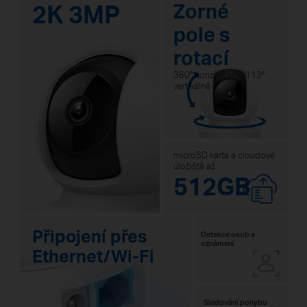
2K 3MP
Zorné
pole s
rotací
360° horizontálně 113°
vertikálně
microSD karta a cloudové
úložiště až
512GB
Připojení přes
Detekce osob a
oznámení
Ethernet/Wi-Fi
Sledování pohybu