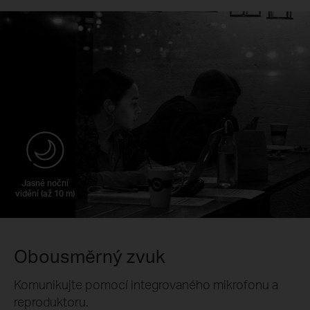
Jasné noční
vidění (až 10 m)
Obousměrný zvuk
Komunikujte pomocí integrovaného mikrofonu a
reproduktoru.