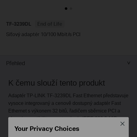
TF-3239DL
End of Life
Síťový adaptér 10/100 Mbit/s PCI
Přehled
K čemu slouží tento produkt
Adaptér TP-LINK TF-3239DL Fast Ethernet představuje
vysoce integrovaný a cenově dostupný adaptér Fast
Ethernet s výkonem 32 bitů, řadičem sběrnice PCI a
plnou kompatibilitou se standardy IEEE 802.3 10Base-
Close
T, IEEE 802.3u 100Base-TX a plně duplexním řízením
Your Privacy Choices
toku IEEE 802.3x.