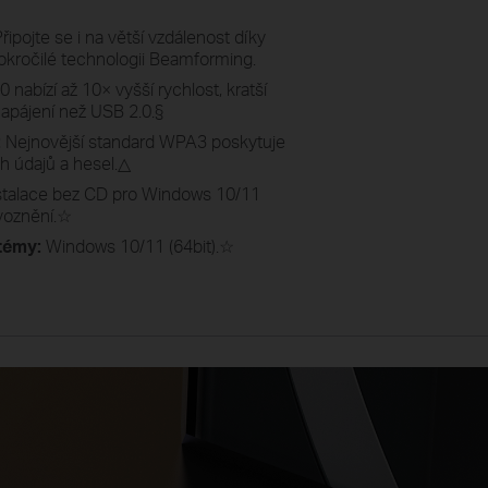
řipojte se i na větší vzdálenost díky
kročilé technologii Beamforming.
 nabízí až 10× vyšší rychlost, kratší
napájení než USB 2.0.
§
:
Nejnovější standard WPA3 poskytuje
 údajů a hesel.
△
stalace bez CD pro Windows 10/11
voznění.
☆
témy:
Windows 10/11 (64bit).
☆