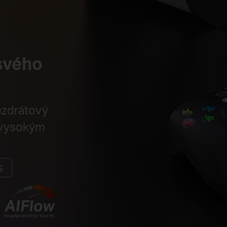
svého
ezdrátový
 vysokým
s