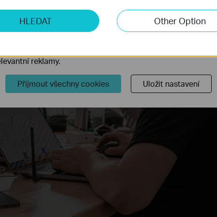
ketingové cookies
HLEDAT
Other Option
o nám umožňují analyzovat vaše aktivity na našich webových
přizpůsobení jejich funkčnosti.
ory cookie mohou prostřednictvím našich webových stránek 
levantní reklamy.
Přijmout všechny cookies
Uložit nastavení