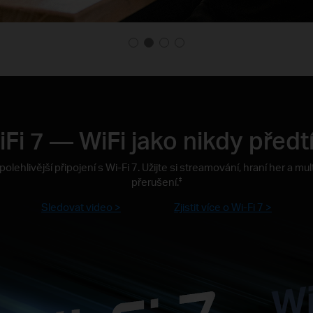
Fi 7 — WiFi jako nikdy předt
a spolehlivější připojení s Wi-Fi 7. Užijte si streamování, hraní her a 
přerušení.
‡
Sledovat video >
Zjistit více o Wi-Fi 7 >