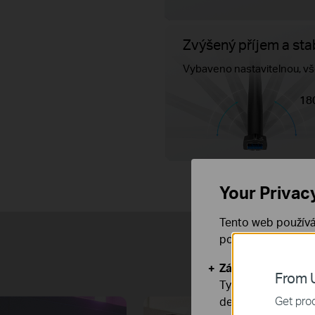
Zvýšený příjem a stab
Vybaveno nastavitelnou, 
18
Your Privac
Tento web používá
používáním našich
Stvo
Základní cookies
From U
Tyto cookies jsou
Get prod
deaktivovat.