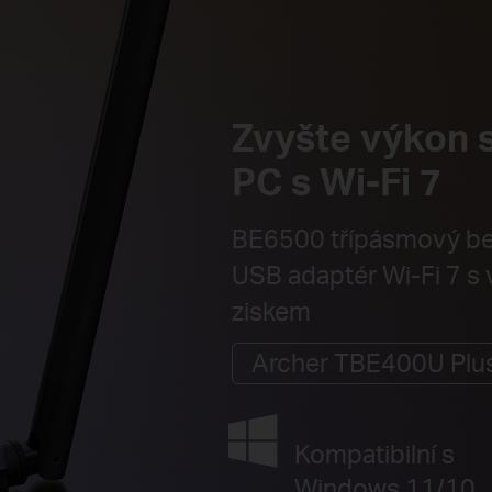
Zvyšte výkon 
PC s Wi-Fi 7
BE6500 třípásmový b
USB adaptér Wi-Fi 7 s
ziskem
Archer TBE400U Plu
Kompatibilní s
Windows 11/10