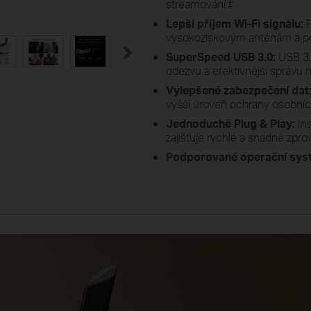
streamování.
‡
Lepší příjem Wi-Fi signálu:
P
vysokoziskovým anténám a po
SuperSpeed USB 3.0:
USB 3.0
odezvu a efektivnější správu 
Vylepšené zabezpečení dat
vyšší úroveň ochrany osobních
Jednoduché Plug & Play:
In
zajišťuje rychlé a snadné zpro
Podporované operační sys