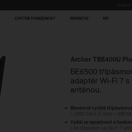
Podpora
Ť
CHYTRÁ DOMÁCNOST
BUSINESS
ISP
Archer TBE400U Pl
BE6500 třípásmo
adaptér Wi-Fi 7 
anténou.
Bleskově rychlá třípásmová
+ 2882 Mb/s (5 GHz) + 688 Mb/
Vyšší propustnost a bezkon
Link Operation ve Wi-Fi 7 přináš