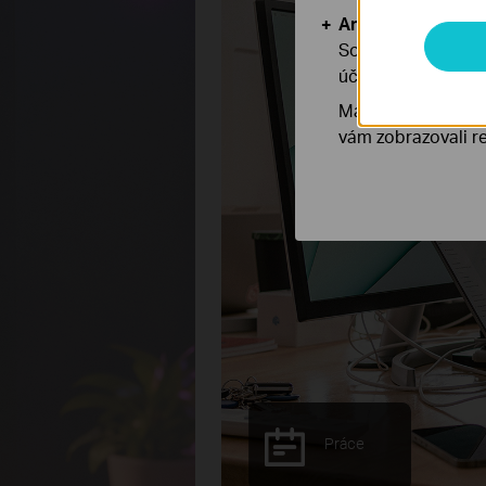
Analytické a mar
Soubory cookie pr
účelem zlepšení a 
Marketingové soub
vám zobrazovali re
Studium