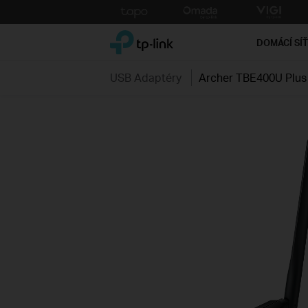
Click
to
TP-Link, Reliably Smart
skip
DOMÁCÍ SÍ
the
navigation
USB Adaptéry
Archer TBE400U Plus
bar