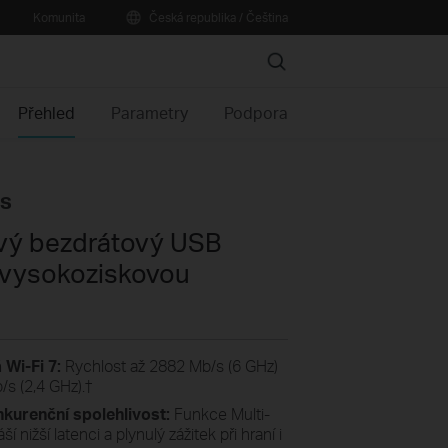
Komunita
Česká republika / Čeština
Search
Přehled
Parametry
Podpora
us
vý bezdrátový USB
s vysokoziskovou
 Wi-Fi 7:
Rychlost až 2882 Mb/s (6 GHz)
s (2,4 GHz).
†
kurenční spolehlivost:
Funkce Multi-
í nižší latenci a plynulý zážitek při hraní i