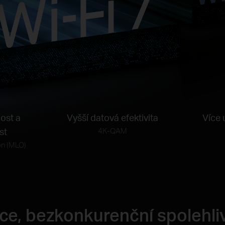
lost
a
Vyšší datová efektivita
Více 
st
4K-QAM
on (MLO)
nce, bezkonkurenční spolehl