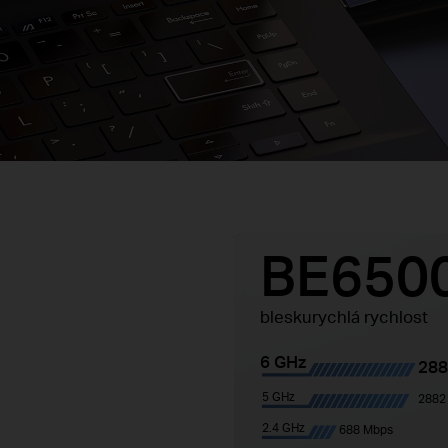
BE650
bleskurychlá rychlost
6 GHz
288
5 GHz
2882
2.4 GHz
688 Mbps