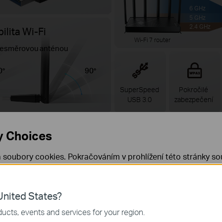
6 GHz
5 GHz
2.4 GHz
ilita Wi-Fi
Wi-Fi 7 router
všesměrovou anténou
0°
90°
SuperSpeed
Pokročilé
USB 3.0
zabezpečení
y Choices
 soubory cookies. Pokračováním v prohlížení této stránky sou
 cookies.
Již nezobrazovat
Zjistit více
.
řen pro jakýkoli způsob přip
nited States?
 nezbytné pro fungování webových stránek a nelze je ve vaši
ucts, events and services for your region.