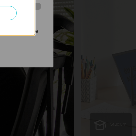
 stránkách za
nastavit, aby se
Streamování