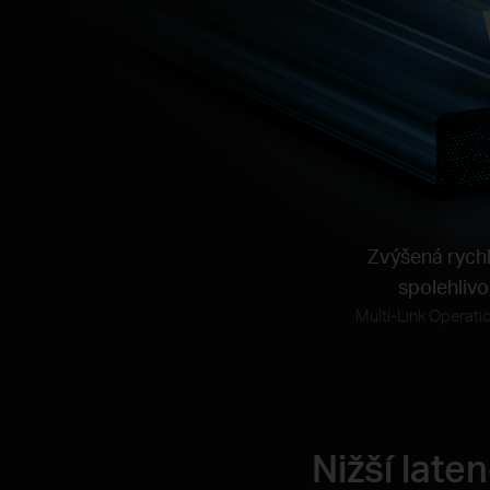
Zvýšená rych
spolehlivo
Multi-Link
Operati
Nižší late