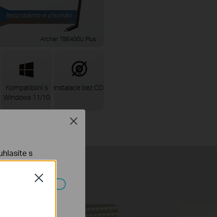
Bezproblémové přepínání
Archer TBE400U Plus
Kompatibilní s
Instalace bez CD
Windows 11/10
Close
hlasíte s
ojení
Close
ch systémech