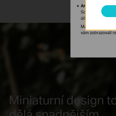
Analytické a mar
Soubory cookie pr
účelem zlepšení a 
Marketingové soub
vám zobrazovali re
Miniaturní design t
dělá snadnějším