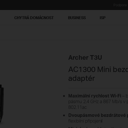
Podpora
Ť
CHYTRÁ DOMÁCNOST
BUSINESS
ISP
Archer T3U
AC1300 Mini be
adaptér
Maximální rychlost Wi-Fi
– b
pásmu 2,4 GHz a 867 Mb/s v p
802.11ac
Dvoupásmové bezdrátové p
flexibilní připojen
í