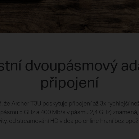
tní dvoupásmový ada
připojení
že Archer T3U poskytuje připojení až 3x rychlejší ne
 v pásmu 5 GHz a 400 Mb/s v pásmu 2,4 GHz) znamená,
vity, od streamování HD videa po online hraní bez opož