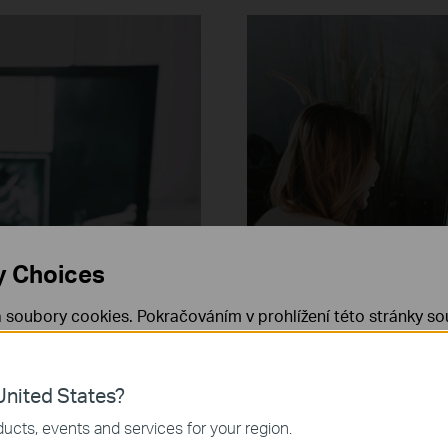
y Choices
 soubory cookies. Pokračováním v prohlížení této stránky sou
 cookies.
Již nezobrazovat
Zjistit více
.
nited States?
 nezbytné pro fungování webových stránek a nelze je ve vaši
ucts, events and services for your region.