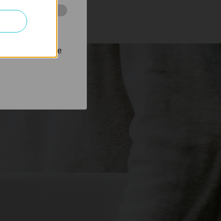
 stránkách za
nastavit, aby se