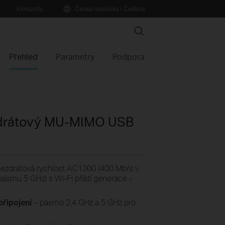
Komunita
Česká republika / Čeština
Search
Přehled
Parametry
Podpora
zdrátový MU-MIMO USB
ezdrátová rychlost AC1300 (400 Mb/s v
ásmu 5 GHz) s Wi-Fi příští generace -
řipojení
– pásmo 2,4 GHz a 5 GHz pro