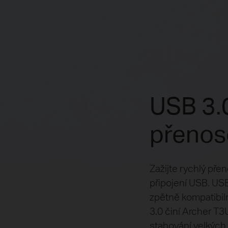
USB 3.0
přenos
Zažijte rychlý pře
připojení USB. USB
zpětně kompatibil
3.0 činí Archer T3
stahování velkých