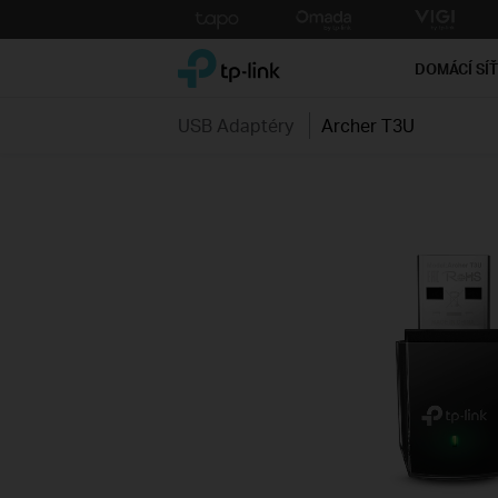
Click
to
TP-Link, Reliably Smart
skip
DOMÁCÍ SÍ
the
navigation
USB Adaptéry
Archer T3U
bar