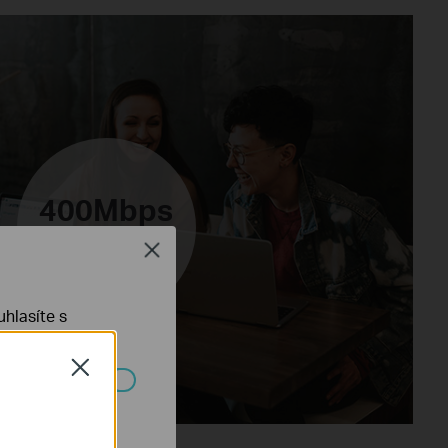
400Mbps
2.4GHz
Close
hlasíte s
Close
ch systémech