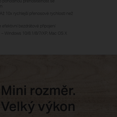
ro pohodlnou přenositelnost se
em
 Až 10x rychlejší přenosové rychlosti než
 efektivní bezdrátové připojení
m
– Windows 10/8.1/8/7/XP, Mac OS X
Mini rozměr.
Velký výkon