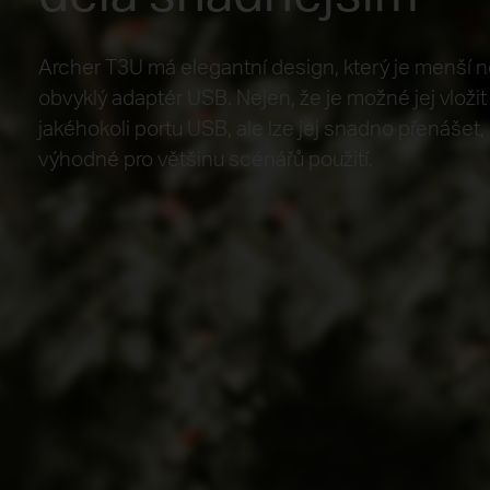
Archer T3U má elegantní design, který je menší 
obvyklý adaptér USB. Nejen, že je možné jej vložit
jakéhokoli portu USB, ale lze jej snadno přenášet, 
výhodné pro většinu scénářů použití.