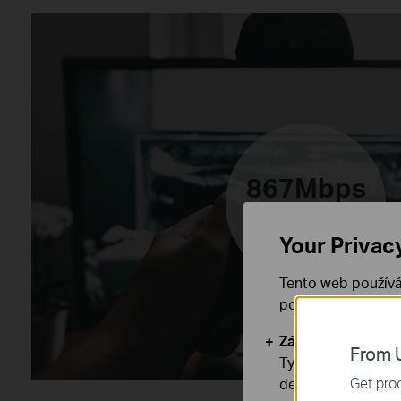
867Mbps
5GHz
Your Privac
Tento web používá
používáním našich
Základní cookies
From U
Tyto cookies jsou
Get prod
deaktivovat.