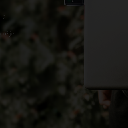
než
 do
což je