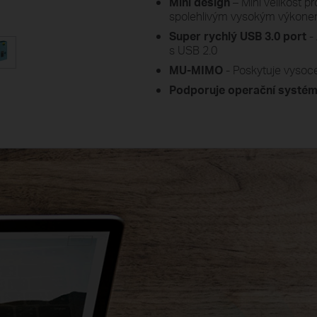
Mini design
– Mini velikost p
spolehlivým vysokým výkon
Super rychlý USB 3.0 port
-
s USB 2.0
MU-MIMO
- Poskytuje vysoce
Podporuje operační systé