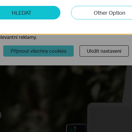
ketingové cookies
HLEDAT
Other Option
o nám umožňují analyzovat vaše aktivity na našich webových
přizpůsobení jejich funkčnosti.
ory cookie mohou prostřednictvím našich webových stránek 
levantní reklamy.
Přijmout všechny cookies
Uložit nastavení
o