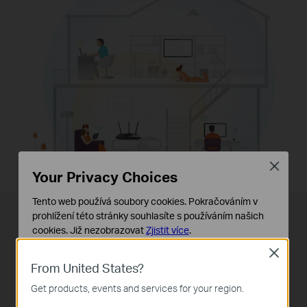
Close
Your Privacy Choices
Tento web používá soubory cookies. Pokračováním v
prohlížení této stránky souhlasíte s používáním našich
Silný signál,
cookies.
Již nezobrazovat
Zjistit více
.
skvělé pokrytí,
Close
Základní cookies
From United States?
Tyto cookies jsou nezbytné pro fungování webových
stránek a nelze je ve vašich systémech deaktivovat.
Get products, events and services for your region.