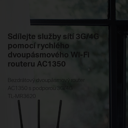
Sdílejte služby sítí 3G/4G
pomocí rychlého
dvoupásmového Wi-Fi
routeru AC1350
Bezdrátový dvoupásmový router
AC1350 s podporou 3G/4G
TL-MR3620