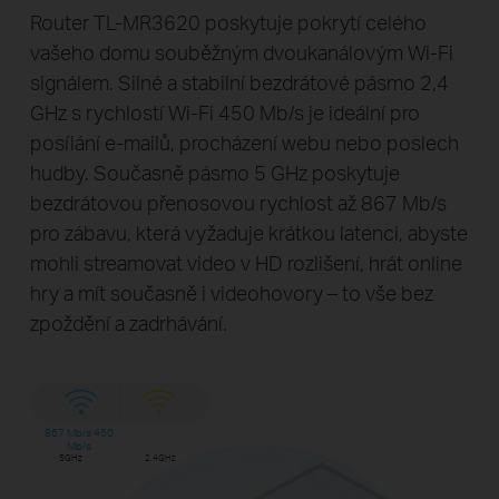
Router TL-MR3620 poskytuje pokrytí celého
vašeho domu souběžným dvoukanálovým Wi-Fi
signálem. Silné a stabilní bezdrátové pásmo 2,4
GHz s rychlostí Wi-Fi 450 Mb/s je ideální pro
posílání e-mailů, procházení webu nebo poslech
hudby. Současně pásmo 5 GHz poskytuje
bezdrátovou přenosovou rychlost až 867 Mb/s
pro zábavu, která vyžaduje krátkou latenci, abyste
mohli streamovat video v HD rozlišení, hrát online
hry a mít současně i videohovory – to vše bez
zpoždění a zadrhávání.
867 Mb/s 450
Mb/s
5GHz
2.4GHz