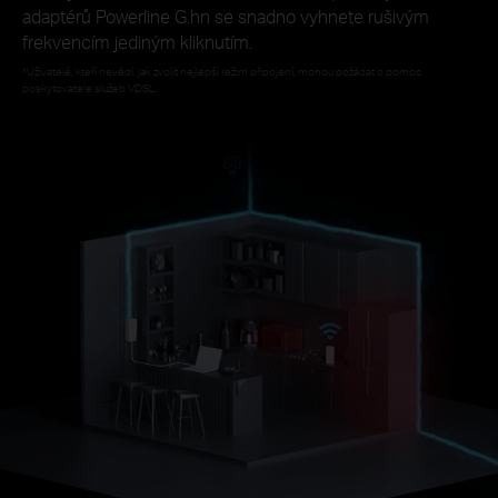
adaptérů Powerline G.hn se snadno vyhnete rušivým
frekvencím jediným kliknutím.
*Uživatelé, kteří nevědí, jak zvolit nejlepší režim připojení, mohou požádat o pomoc
poskytovatele služeb VDSL.