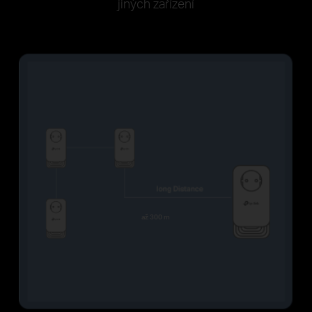
jiných zařízení
až 300 m