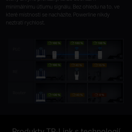
minimálnímu útlumu signálu. Bez ohledu na to, ve
které místnosti se nacházíte, Powerline nikdy
neztratí rychlost.
PLC
RE
Router
Produkty TP-Link s technologií