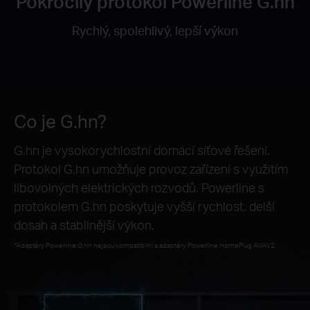
Pokročilý protokol Powerline G.hn
Rychlý, spolehlivý, lepší výkon
Co je G.hn?
G.hn je vysokorychlostní domácí síťové řešení.
Protokol G.hn umožňuje provoz zařízení s využitím
libovolných elektrických rozvodů. Powerline s
protokolem G.hn poskytuje vyšší rychlost, delší
dosah a stabilnější výkon.
*Adaptéry Powerline G.hn nejsou kompatibilní s adaptéry Powerline HomePlug AV/AV2.