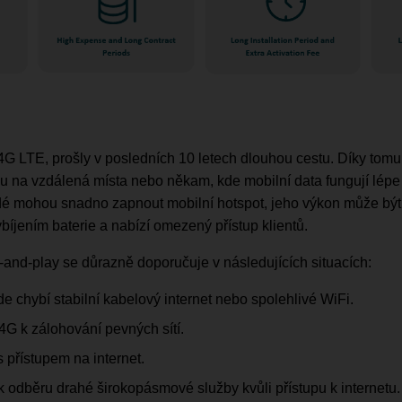
 4G LTE, prošly v posledních 10 letech dlouhou cestu. Díky tomu j
dou na vzdálená místa nebo někam, kde mobilní data fungují lép
idé mohou snadno zapnout mobilní hotspot, jeho výkon může být 
bíjením baterie a nabízí omezený přístup klientů.
-and-play se důrazně doporučuje v následujících situacích:
e chybí stabilní kabelový internet nebo spolehlivé WiFi.
4G k zálohování pevných sítí.
 přístupem na internet.
k odběru drahé širokopásmové služby kvůli přístupu k internetu.