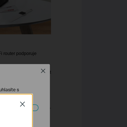
i router podporuje
Close
obilními vysílači a získat
ete snadno sdílet s
hlasíte s
Close
ch systémech