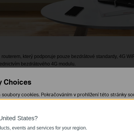
 routerem, který podporuje pouze bezdrátové standardy, 4G WiF
třednictvím bezdrátového 4G modulu.
IM kartu s datovým tarifem, může router komunikovat s okolními m
y Choices
vygenerovat spolehlivý WiFi signál. Tento přístup k internetu můž
 soubory cookies. Pokračováním v prohlížení této stránky sou
 cookies.
Již nezobrazovat
Zjistit více
.
United States?
 nezbytné pro fungování webových stránek a nelze je ve vaši
 router?
ucts, events and services for your region.