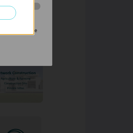
 stránkách za
nastavit, aby se