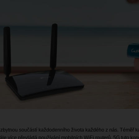
 nezbytnou součástí každodenního života každého z nás. Téměř k
tále více převládá používání mobilních WiFi routerů. 5G tuto kone