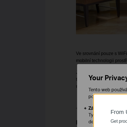
Ve srovnání pouze s WiFi
mobilní technologii pros
Jakmile připojíte micro S
Your Privac
tak přístup k internetu a 
rodinou a přáteli.
Tento web používá
používáním našich
Základní cookies
From 
Tyto cookies jsou
deaktivovat.
Potřebuji 4G WiFi
Get prod