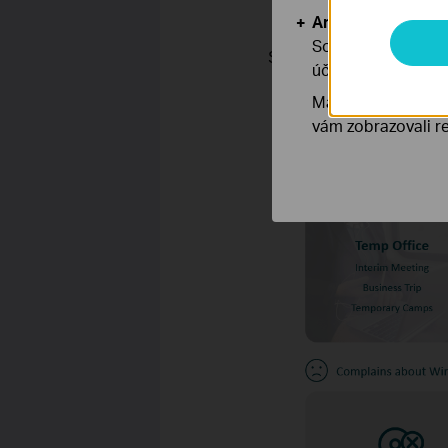
Analytické a mar
Soubory cookie pr
Samozřejmě, zda potřebuje
účelem zlepšení a 
Marketingové soub
vám zobrazovali re