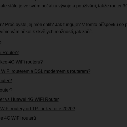
ale stále je ve svém počátku vývoje a používání, takže router 
r? Proč byste jej měli chtít? Jak funguje? V tomto příspěvku se 
víme vám několik skvělých možností, jak začít.
?
i Router?
nkce 4G WiFi routeru?
4G WiFi routerem a DSL modemem s routerem?
outer?
router?
er vs Huawei 4G WiFi Router
 WiFi routery od TP-Link v roce 2020?
se 4G WiFi routerů