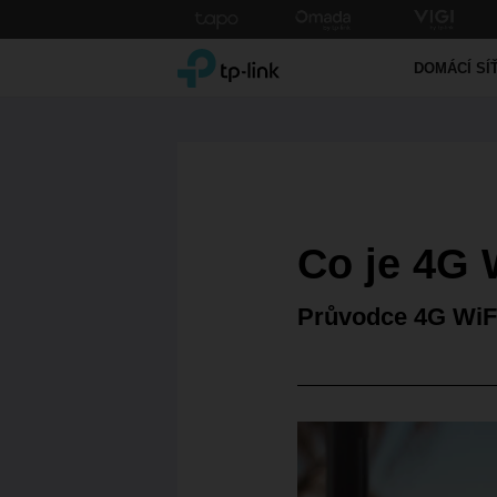
Click
to
TP-Link, Reliably Smart
skip
DOMÁCÍ SÍ
the
navigation
bar
Co je 4G 
Průvodce 4G WiFi