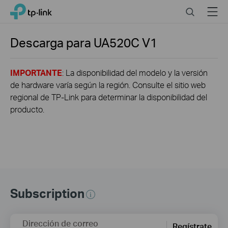
Click
Search
Menu
TP-Link, Reliably Smart
to
skip
the
Descarga para
UA520C
V1
navigation
bar
IMPORTANTE
: La disponibilidad del modelo y la versión
de hardware varía según la región. Consulte el sitio web
regional de TP-Link para determinar la disponibilidad del
producto.
Subscription
Dirección de correo
Regístrate