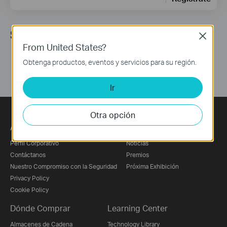
Síguenos
Close
From United States?
Obtenga productos, eventos y servicios para su región.
Ir
Otra opción
Acerca de Nosotros
Prensa
Perfil Corporativo
Noticias
Contáctanos
Premios
Nuestro Compromiso con la Seguridad
Próxima Exhibición
Privacy Policy
Cookie Policy
Dónde Comprar
Learning Center
Almacenes de Cadena
Technology Library