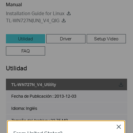
Manual
Installation Guide for Linux
TL-WN727N(UN)_V4_QIG
Utilidad
Driver
Setup Video
FAQ
Utilidad
TL-WN727N_V4_Utility
Fecha de Publicación :
2013-12-03
Idioma:
Inglés
Tamaño del Archivo :
23.75 MB
Close
Sistema de Operación : WinXP/7/8