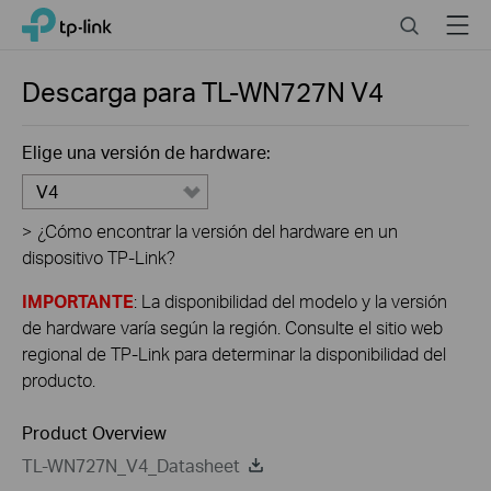
Click
Search
Menu
TP-Link, Reliably Smart
to
skip
the
Descarga para
TL-WN727N
V4
navigation
bar
Elige una versión de hardware:
V4
>
¿Cómo encontrar la versión del hardware en un
dispositivo TP-Link?
IMPORTANTE
: La disponibilidad del modelo y la versión
de hardware varía según la región. Consulte el sitio web
regional de TP-Link para determinar la disponibilidad del
producto.
Product Overview
TL-WN727N_V4_Datasheet