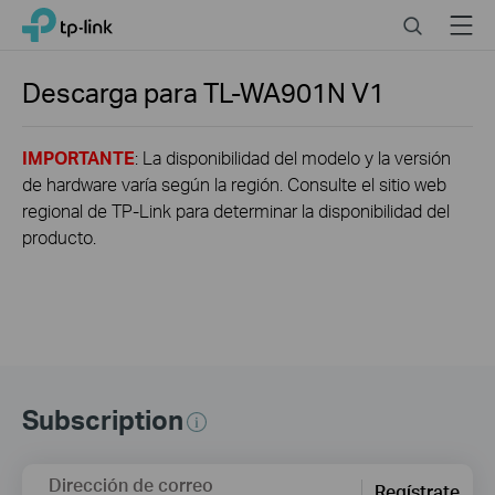
Click
Search
Menu
TP-Link, Reliably Smart
to
skip
the
Descarga para
TL-WA901N
V1
navigation
bar
IMPORTANTE
: La disponibilidad del modelo y la versión
de hardware varía según la región. Consulte el sitio web
regional de TP-Link para determinar la disponibilidad del
producto.
Subscription
Dirección de correo
Regístrate