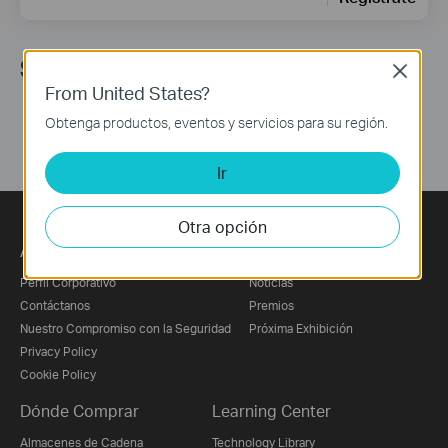
Síguenos
Close
From United States?
Obtenga productos, eventos y servicios para su región.
Ir
Otra opción
Acerca de Nosotros
Prensa
Perfil Corporativo
Noticias
Contáctanos
Premios
Nuestro Compromiso con la Seguridad
Próxima Exhibición
Privacy Policy
Cookie Policy
Dónde Comprar
Learning Center
Almacenes de Cadena
Technology Library