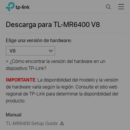
Click
Search
Menu
TP-Link, Reliably Smart
to
skip
the
Descarga para
TL-MR6400
V8
navigation
bar
Elige una versión de hardware:
V8
>
¿Cómo encontrar la versión del hardware en un
dispositivo TP-Link?
IMPORTANTE
: La disponibilidad del modelo y la versión
de hardware varía según la región. Consulte el sitio web
regional de TP-Link para determinar la disponibilidad del
producto.
Manual
TL-MR6400 Setup Guide