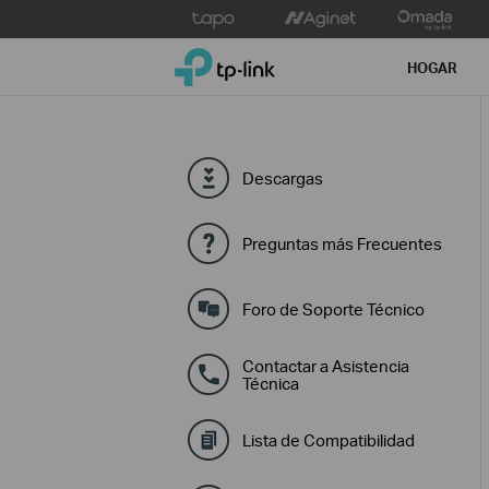
Click
to
TP-Link, Reliably Smart
skip
HOGAR
the
navigation
bar
Descargas
Preguntas más Frecuentes
Foro de Soporte Técnico
Contactar a Asistencia
Técnica
Lista de Compatibilidad