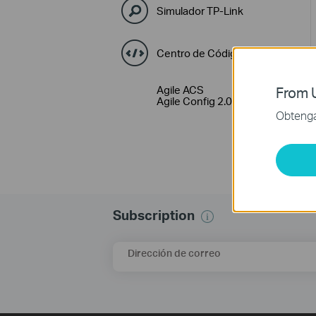
Simulador TP-Link
Centro de Códigos GPL
Agile ACS
From U
Agile Config 2.0
Obtenga 
Subscription
Dirección de correo