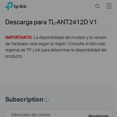
Click
Search
Menu
TP-Link, Reliably Smart
to
skip
the
Descarga para
TL-ANT2412D
V1
navigation
bar
IMPORTANTE
: La disponibilidad del modelo y la versión
de hardware varía según la región. Consulte el sitio web
regional de TP-Link para determinar la disponibilidad del
producto.
Subscription
Dirección de correo
Regístrate