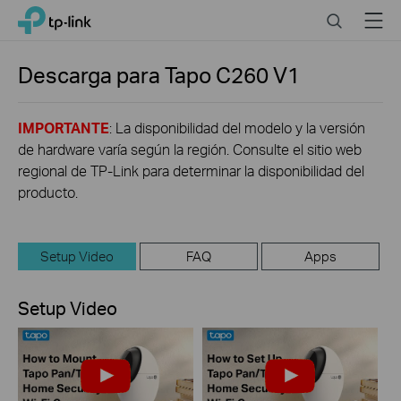
Click
Search
Menu
TP-Link, Reliably Smart
to
skip
the
Descarga para
Tapo C260
V1
navigation
bar
IMPORTANTE
: La disponibilidad del modelo y la versión
de hardware varía según la región. Consulte el sitio web
regional de TP-Link para determinar la disponibilidad del
producto.
Setup Video
FAQ
Apps
Setup Video