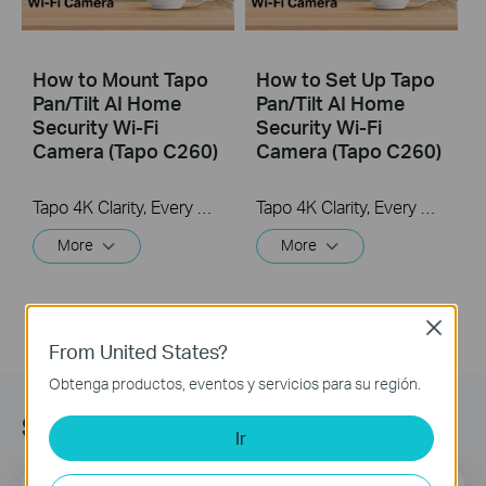
How to Mount Tapo
How to Set Up Tapo
Pan/Tilt AI Home
Pan/Tilt AI Home
Security Wi-Fi
Security Wi-Fi
Camera (Tapo C260)
Camera (Tapo C260)
Tapo 4K Clarity, Every Detail, Every Moment, Captured. Tapo C260 records all of life's wonderful moments with exceptional clarity. The free and powerful Al recognizes and tags strangers, family, and friends for easy identification.
Tapo 4K Clarity, Every Detail, Every Moment, Captured. Tapo C260 records all of life's wonderful moments with exceptional clarity. The free and powerful Al recognizes and tags strangers, family, and friends for easy identification.
More
More
Close
From United States?
Obtenga productos, eventos y servicios para su región.
Subscription
Ir