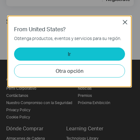
Síguenos
Close
From United States?
Obtenga productos, eventos y servicios para su región.
Ir
Otra opción
Acerca de Nosotros
Prensa
Perfil Corporativo
Noticias
Contáctanos
Premios
Nuestro Compromiso con la Seguridad
Próxima Exhibición
Privacy Policy
Cookie Policy
Dónde Comprar
Learning Center
Almacenes de Cadena
Technology Library