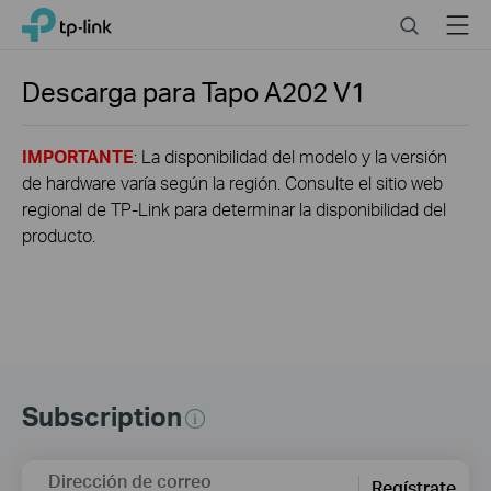
Click
Search
Menu
TP-Link, Reliably Smart
to
skip
the
Descarga para
Tapo A202
V1
navigation
bar
IMPORTANTE
: La disponibilidad del modelo y la versión
de hardware varía según la región. Consulte el sitio web
regional de TP-Link para determinar la disponibilidad del
producto.
Subscription
Dirección de correo
Regístrate