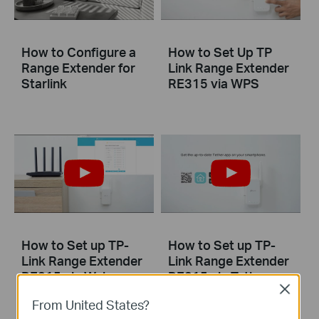
How to Configure a
How to Set Up TP
Range Extender for
Link Range Extender
Starlink
RE315 via WPS
How to Set up TP-
How to Set up TP-
Link Range Extender
Link Range Extender
RE315 via Web
RE315 via Tether
Close
Browser
App
From United States?