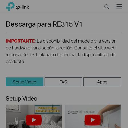
Click
Search
Menu
TP-Link, Reliably Smart
to
skip
the
Descarga para
RE315
V1
navigation
bar
IMPORTANTE
: La disponibilidad del modelo y la versión
de hardware varía según la región. Consulte el sitio web
regional de TP-Link para determinar la disponibilidad del
producto.
Setup Video
FAQ
Apps
Setup Video