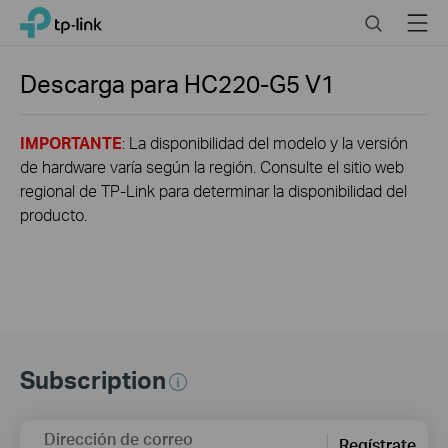
Click
Search
Menu
TP-Link, Reliably Smart
to
skip
the
Descarga para
HC220-G5
V1
navigation
bar
IMPORTANTE
: La disponibilidad del modelo y la versión
de hardware varía según la región. Consulte el sitio web
regional de TP-Link para determinar la disponibilidad del
producto.
Subscription
Dirección de correo
Regístrate