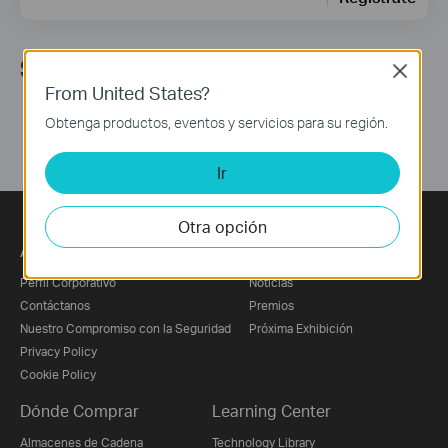
Síguenos
Close
From United States?
Obtenga productos, eventos y servicios para su región.
Ir
Otra opción
Acerca de Nosotros
Prensa
Perfil Corporativo
Noticias
Contáctanos
Premios
Nuestro Compromiso con la Seguridad
Próxima Exhibición
Privacy Policy
Cookie Policy
Dónde Comprar
Learning Center
Almacenes de Cadena
Technology Library