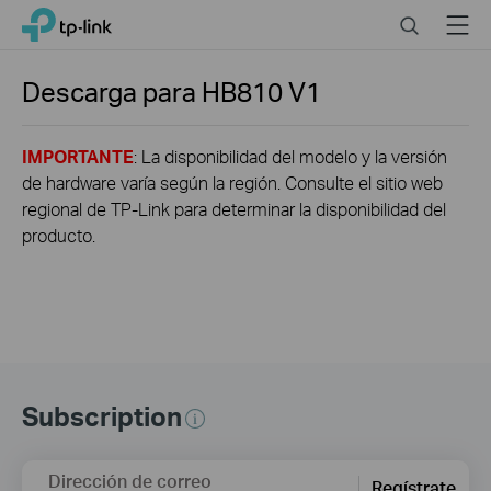
Click
Search
Menu
TP-Link, Reliably Smart
to
skip
the
Descarga para
HB810
V1
navigation
bar
IMPORTANTE
: La disponibilidad del modelo y la versión
de hardware varía según la región. Consulte el sitio web
regional de TP-Link para determinar la disponibilidad del
producto.
Subscription
Dirección de correo
Regístrate