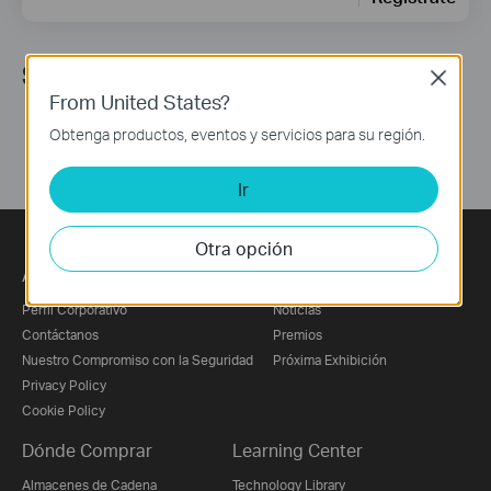
Síguenos
Close
From United States?
Obtenga productos, eventos y servicios para su región.
Ir
Otra opción
Acerca de Nosotros
Prensa
Perfil Corporativo
Noticias
Contáctanos
Premios
Nuestro Compromiso con la Seguridad
Próxima Exhibición
Privacy Policy
Cookie Policy
Dónde Comprar
Learning Center
Almacenes de Cadena
Technology Library