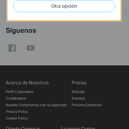
Otra opción
Dirección de correo
Regístrate
Síguenos
Acerca de Nosotros
Prensa
Perfil Corporativo
Noticias
Contáctanos
Premios
Nuestro Compromiso con la Seguridad
Próxima Exhibición
Privacy Policy
Cookie Policy
Dónde Comprar
Learning Center