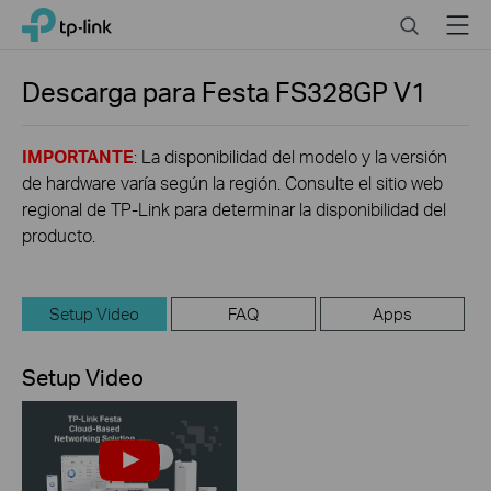
Click
Search
Menu
TP-Link, Reliably Smart
to
skip
the
Descarga para
Festa FS328GP
V1
navigation
bar
IMPORTANTE
: La disponibilidad del modelo y la versión
de hardware varía según la región. Consulte el sitio web
regional de TP-Link para determinar la disponibilidad del
producto.
Setup Video
FAQ
Apps
Setup Video