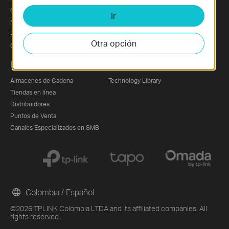
Contáctanos
Premios
Ir
Nuestro Compromiso con la Seguridad
Próxima Exhibición
Privacy Policy
Otra opción
Cookie Policy
Dónde Comprar
Learning Center
Almacenes de Cadena
Technology Library
Tiendas en línea
Distribuidores
Puntos de Venta
Canales Especializados en SMB
Colombia / Español
©2026 TPLINK Colombia LTDA and its affiliated companies. All
rights reserved.