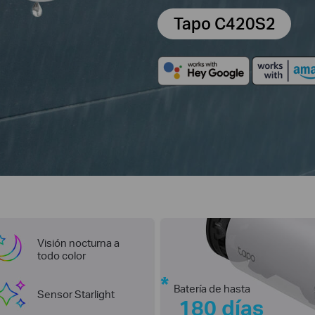
Tapo C420S2
Visión nocturna a
todo color
*
Batería de hasta
Sensor Starlight
180 días