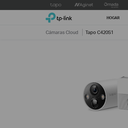
Click
to
TP-Link, Reliably Smart
skip
HOGAR
the
navigation
Cámaras Cloud
Tapo C420S1
bar