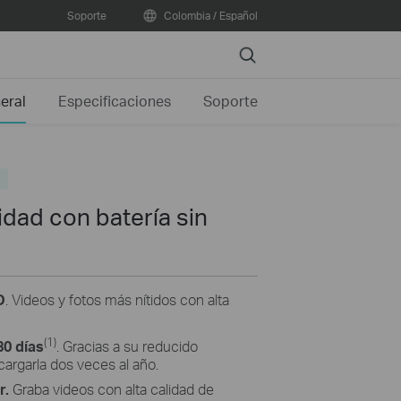
Soporte
Colombia / Español
Search
eral
Especificaciones
Soporte
o
dad con batería sin
D
. Videos y fotos más nítidos con alta
(1)
80 días
.
Gracias a su reducido
argarla dos veces al año.
r.
Graba videos con alta calidad de