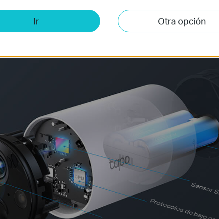
consumo recargable y extraíble dura tanto que solo tendrás que recarg
Ir
Otra opción
ía de hasta 180 días se basa en las pruebas de laboratorio de TP-Link que activan de
l de la batería puede variar según la configuración del dispositivo, el uso y los facto
Sensor St
Protocolos de bajo c