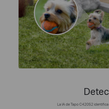
Detec
La IA de Tapo C420S2 identific