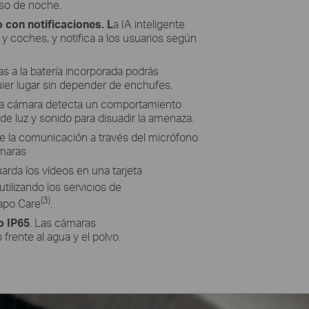
uso de noche.
 con notificaciones. L
a IA inteligente
y coches, y notifica a los usuarios según
ias a la batería incorporada podrás
ier lugar sin depender de enchufes.
i la cámara detecta un comportamiento
de luz y sonido para disuadir la amenaza.
e la comunicación a través del micrófono
ámaras
arda los vídeos en una tarjeta
ilizando los servicios de
(3)
apo Care
.
o IP65
. Las cámaras
frente al agua y el polvo.