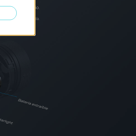
arla 2 veces al año.
 10 a 20 eventos por día.
res ambientales.
Batería extraíble
arlight
onsumo compatibles