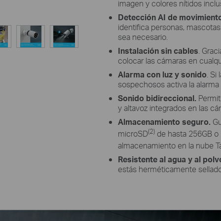
imagen y colores nítidos incl
Detección AI de movimiento
identifica personas, mascotas 
sea necesario.
Instalación sin cables
. Grac
colocar las cámaras en cualqu
Alarma con luz y sonido
. S
sospechosos activa la alarma 
Sonido bidireccional.
Permit
y altavoz integrados en las c
Almacenamiento seguro.
Gu
(2)
microSD
de hasta 256GB o ut
almacenamiento en la nube T
Resistente al agua y al polv
estás herméticamente sellado 