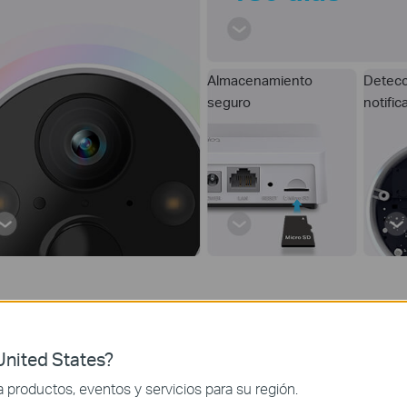
Almacenamiento
Detecc
seguro
notific
nited States?
 de Larga Duración hasta 1
productos, eventos y servicios para su región.