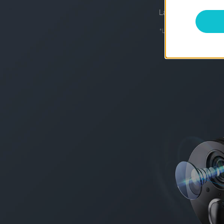
La batería de bajo 
*
La duración de la bater
La duración rea