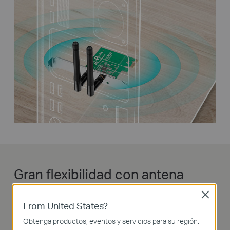
Gran flexibilidad con antena
desmontable
Close
From United States?
TL-WN881ND tiene dos antenas
Obtenga productos, eventos y servicios para su región.