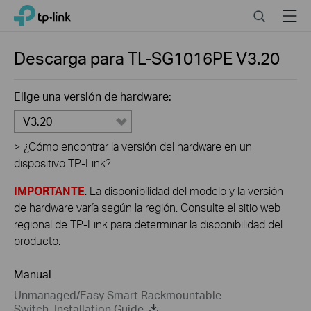
Click
Search
Menu
TP-Link, Reliably Smart
to
skip
the
Descarga para
TL-SG1016PE
V3.20
navigation
bar
Elige una versión de hardware:
V3.20
>
¿Cómo encontrar la versión del hardware en un
dispositivo TP-Link?
IMPORTANTE
: La disponibilidad del modelo y la versión
de hardware varía según la región. Consulte el sitio web
regional de TP-Link para determinar la disponibilidad del
producto.
Manual
Unmanaged/Easy Smart Rackmountable
Switch_Installation Guide