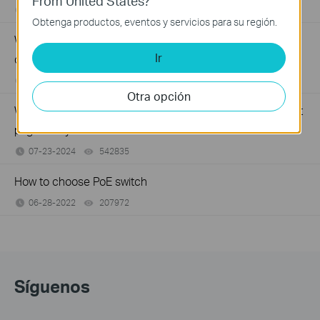
From United States?
06-24-2026
184176
views
Obtenga productos, eventos y servicios para su región.
Why my PoE powered device cannot work properly when
Ir
connected to the PoE Switch?
10-23-2025
391219
views
Otra opción
What should I do if I cannot access the web management
page of my TP-Link switch?
07-23-2024
542835
views
How to choose PoE switch
06-28-2022
207972
views
Síguenos