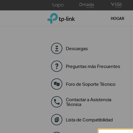
Click
to
TP-Link, Reliably Smart
skip
HOGAR
the
navigation
bar
Descargas
Preguntas más Frecuentes
Foro de Soporte Técnico
Contactar a Asistencia
Técnica
Lista de Compatibilidad