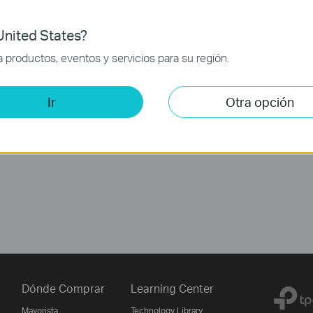
nited States?
productos, eventos y servicios para su región.
Ir
Otra opción
Dónde Comprar
Learning Center
Mayorista
Technology Library