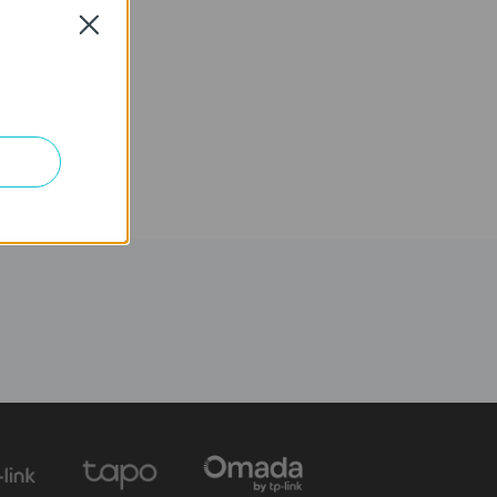
Close