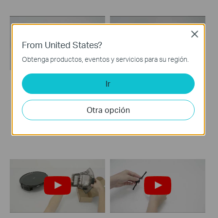
Close
From United States?
Obtenga productos, eventos y servicios para su región.
Ir
How to Clean Main
How to Clean the
Wheels: Tapo RV20
Caster Wheel: Tapo
Otra opción
Max & Tapo RV20
RV20 Max & Tapo
Max White
RV20 Max White