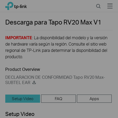
Click
Search
Menu
TP-Link, Reliably Smart
to
skip
the
Descarga para
Tapo RV20 Max
V1
navigation
bar
IMPORTANTE
: La disponibilidad del modelo y la versión
de hardware varía según la región. Consulte el sitio web
regional de TP-Link para determinar la disponibilidad del
producto.
Product Overview
DECLARACION DE CONFORMIDAD Tapo RV20 Max-
SUBTEL EAR
Setup Video
FAQ
Apps
Setup Video