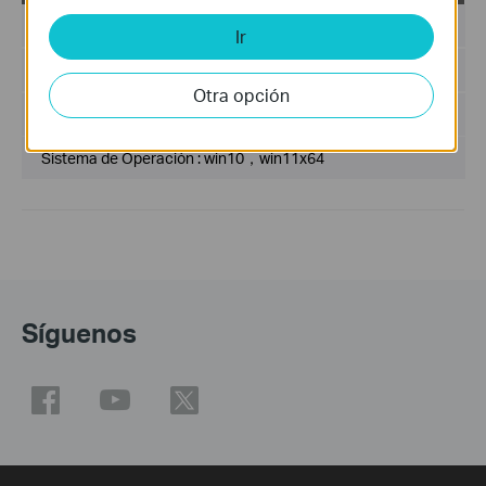
Fecha de Publicación :
2024-02-26
Ir
Idioma:
Multi-language
Otra opción
Tamaño del Archivo :
32.76 MB
Sistema de Operación : win10，win11x64
Síguenos