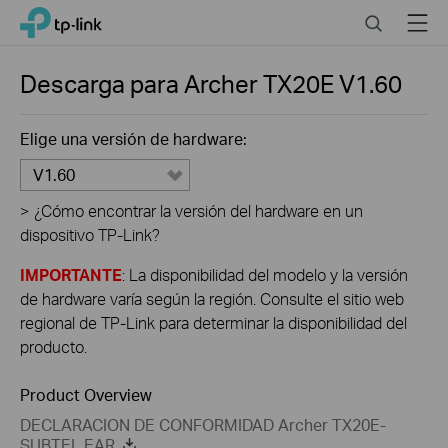
Click
Search
Menu
TP-Link, Reliably Smart
to
skip
the
Descarga para
Archer TX20E
V1.60
navigation
bar
Elige una versión de hardware:
V1.60
>
¿Cómo encontrar la versión del hardware en un
dispositivo TP-Link?
IMPORTANTE
: La disponibilidad del modelo y la versión
de hardware varía según la región. Consulte el sitio web
regional de TP-Link para determinar la disponibilidad del
producto.
Product Overview
DECLARACION DE CONFORMIDAD Archer TX20E-
SUBTEL EAR